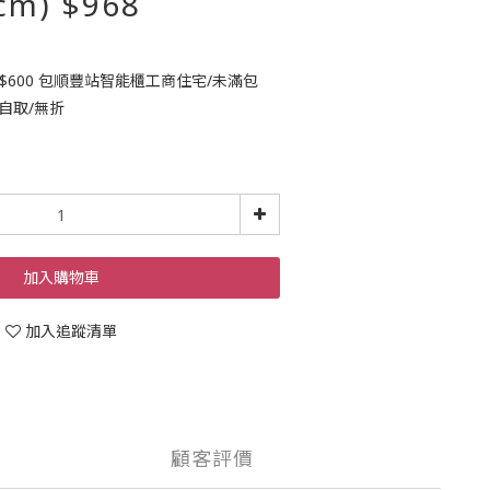
m) $968
🚚$600 包順豐站智能櫃工商住宅/未滿包
自取/無折
加入購物車
加入追蹤清單
顧客評價