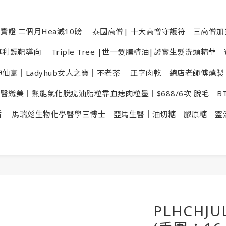
實證 二個月Hea減10磅
泰國高僧| 十大高憎守護符｜三高僧
數專利鏢靶導向
Triple Tree |世一髮膜精油|證實生髮洗頭精
仙膏｜Ladyhub女人之寶｜不老茶
正字肉乾｜總店老師傅燒製
X醫纖美｜熱能氣化脫疣油脂粒靠血痣肉粒墨｜$688/6次 脫毛｜B
盾
馬瑞彣生物化學醫學三博士｜亞馬生醫｜油切糖｜膠原糖｜靈
PLHCHJ