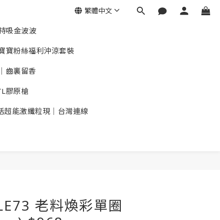
繁體中文
加持吸金波波
華｜寶寶粉絲福利沖涼套裝
｜齒裏留香
TL膠原槍
活超能激纖粒現｜台灣連線
ULE73 老料煥彩單圈