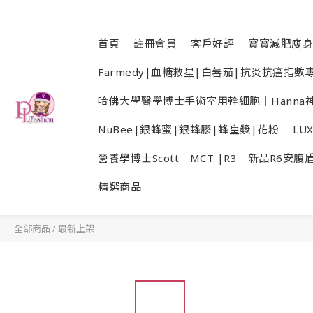
首頁
註冊會員
客戶好評
寶寶減肥廋身
Farmedy|血糖救星|白蕃茄|抗炎抗癌指
哈佛大學醫學博士手術室用幹細胞｜Hanna神
NuBee|銀蜂蜜|銀蜂膠|蜂皇漿|花粉
LU
營養學博士Scott｜MCT |R3｜新品R6安腹
精選商品
全部商品
/
最新上架