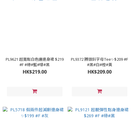
PL9621 超寬鬆白色邊連身裙 $219
PL9372 膊頭鈄字母Tee✨$209 #F
#F #綠#藍#啡#黑
#黑#白#橙#黃
HK$219.00
HK$209.00