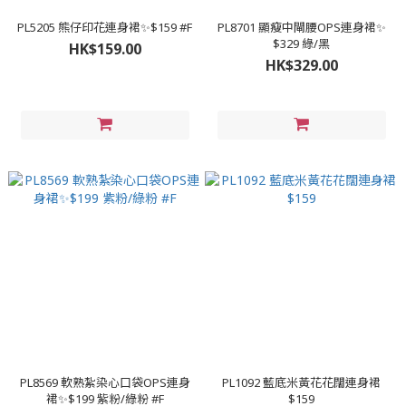
PL5205 熊仔印花連身裙✨$159 #F
PL8701 顯瘦中閘腰OPS連身裙✨
$329 綠/黑
HK$159.00
HK$329.00
PL8569 軟熟紮染心口袋OPS連身
PL1092 藍底米黃花花闊連身裙
裙✨$199 紫粉/綠粉 #F
$159