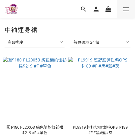
中袖連身裙
商品排序
每頁顯示 24 個
🈹$180 PL20053 純色簡約恤衫裙
PL9919 超舒筋彈性料OPS $189
$219 #F #單色
#F #黑#藍#灰