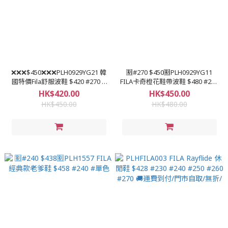
❌❌❌$450❌❌❌PLH0929YG21 韓
🈹#270 $450🈹PLH0929YG11
國特價Fila舒服波鞋 $420 #270 #
FILA卡奇橙花鞋帶波鞋 $480 #270
單色 🚚運費到付/門市自取/無折/
#啡色黑橙底
HK$420.00
HK$450.00
HK$450.00
HK$480.00