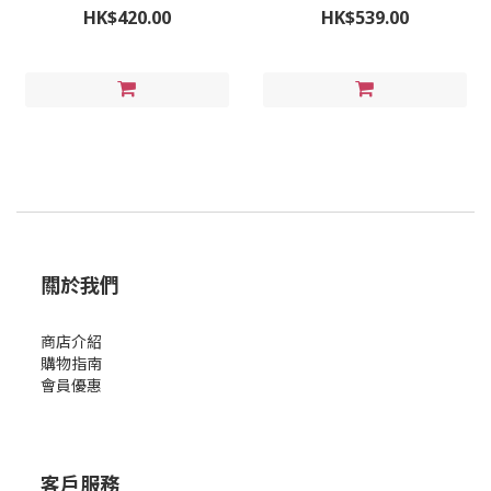
#230/240/250/260/270/280 🫶🏻
HK$420.00
HK$539.00
韓國Fila建議買大半至一碼 🚚運費
到付/門市自取/無折/
關於我們
商店介紹
購物指南
會員優惠
客戶服務