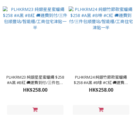
PLHKRM23 純銀星星蜜蠟繩 $258
PLHKRM24 純銀竹節款蜜蠟繩
#A黑 #B紅 🚚運費到付/三件包順
$258 #A黑 #B啡 #C紅 🚚運費到
豐站/智能櫃/工商住宅津貼一半
付/三件包順豐站/智能櫃/工商住
HK$258.00
HK$258.00
宅津貼一半