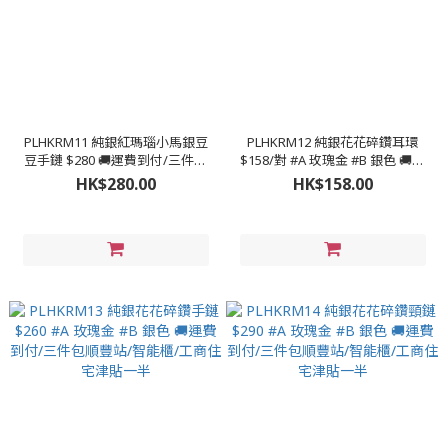
PLHKRM11 純銀紅瑪瑙小馬銀豆
PLHKRM12 純銀花花碎鑽耳環
豆手鏈 $280 🚚運費到付/三件包
$158/對 #A 玫瑰金 #B 銀色 🚚運
順豐站/智能櫃/工商住宅津貼一半
費到付/三件包順豐站/智能櫃/工
HK$280.00
HK$158.00
商住宅津貼一半