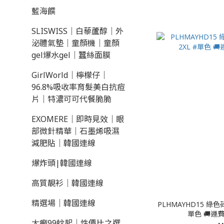
藍海饌
SLISWISS｜白藜蘆醇｜外
泌體氣墊｜童顏機｜童顏
gel爆水gel｜蠶絲面膜
GirlWorld｜檸檬仔｜
96.8%吸收率育髮美白抗痘
片｜特濃可可代餐脆脆
EXOMERE｜即時見效｜眼
部微針精華｜石墨烯吸濕
減肥貼｜韓國連線
爆炸頭|韓國連線
高質靚衫｜韓國連線
精選場｜韓國連線
PLHMAYHD15 綠色荷葉邊大
單色 
大癲99蚊起｜性價比之選