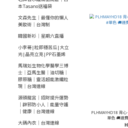
本Tasano送福袋
文森先生｜最懂你的懶人
美妝術｜台灣制
韓國新衫｜星期六直播
小李哥|粒即穩苦瓜|大立
光|晶亮立克|PP石墨烯
馬瑞彣生物化學醫學三博
士｜亞馬生醫｜油切糖｜
膠原糖｜靈活超能激纖粒
現｜台灣連線
源頭龍宮｜招財提升運勢
｜辟邪防小人｜能量守護
｜健康｜台灣連線
PLHMAYHD18 背心＋LAC
單色 
大碼內衣｜台灣連線
H