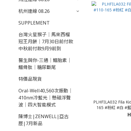
杭州連線 08.26
SUPPLEMENT
台灣火星猴子｜馬來西榴
冠王月餅｜7月30日前付款
中秋前付款9月9前到
醫生與你-三通｜鱷胎素｜
鱷骨肽｜糖尿斷尾
特價品現貨
Oral-Well40,560次振動｜
410nm冷藍光｜懸磁浮聲
PLHFILA032 Fila
波｜四大智能模式
165 #粉紅 #白 
H
陳博士|ZENWELL|亞古
歷|7月新品