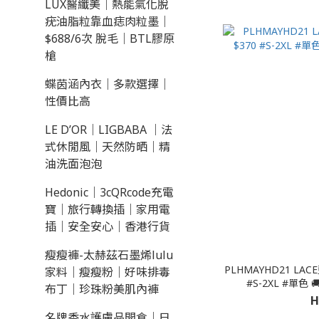
LUX醫纖美｜熱能氣化脫
疣油脂粒靠血痣肉粒墨｜
$688/6次 脫毛｜BTL膠原
槍
蝶茵涵內衣｜多款選擇｜
性價比高
LE D’OR｜LIGBABA ｜法
式休閒風｜天然防晒｜精
油洗面泡泡
Hedonic｜3cQRcode充電
寶｜旅行轉換插｜家用電
插｜安全安心｜香港行貨
瘦瘦褲-太赫茲石墨烯lulu
PLHMAYHD21 LACE藍點面試家庭照學生相裙 $370
家料｜瘦瘦粉｜好味排毒
#S-2XL #單色
布丁｜珍珠粉美肌內褲
H
名牌香水護膚品開倉｜日