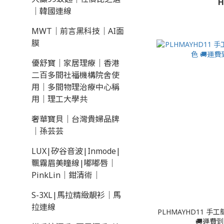
H
｜韓國連線
MWT｜前言黑科技｜AI面
膜
優舒寶｜家居理療｜香港
二百多間社福機構院舍使
用｜多間物理治療中心稱
用｜理工大學共
奢華寶貝｜台灣貴婦品牌
｜孫芸芸
LUX|矽谷音波|Inmode|
飄霧眉美瞳線|嘟嘟唇｜
PinkLin｜鉗清術｜
S-3XL|馬拉精緻靚衫｜馬
拉連線
PLHMAYHD11 手工簡
🚚運費到