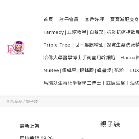
首頁
註冊會員
客戶好評
寶寶減肥廋身
Farmedy|血糖救星|白蕃茄|抗炎抗癌指
Triple Tree |世一髮膜精油|證實生髮
哈佛大學醫學博士手術室用幹細胞｜Hanna神
NuBee|銀蜂蜜|銀蜂膠|蜂皇漿|花粉
LU
馬瑞彣生物化學醫學三博士｜亞馬生醫｜油
全部商品
/
親子裝
親子裝
最新上架
馬拉連線 08.26