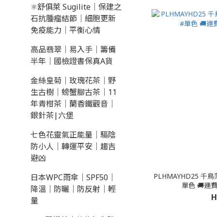
⚛️舒俱萊 Sugilite｜保建之
石抗腫瘤結節｜細胞更新
免疫能力｜平衡心情
高品翡翠｜易入手｜籌備
半年｜國檢證書保真A貨
金絲皇菊｜玫瑰花茶｜野
生古樹｜螃蟹腳古茶｜11
年青柑茶｜蘭香鐵觀音｜
銀針茶|六堡
七色花靈氣正能量｜驅陰
防小人｜轉運平安｜趨吉
避凶
PLHMAYHD25 千鳥薄
日本WPC雨傘｜SPF50｜
單色 🚚運
降溫｜防曬｜防反射｜輕
H
量