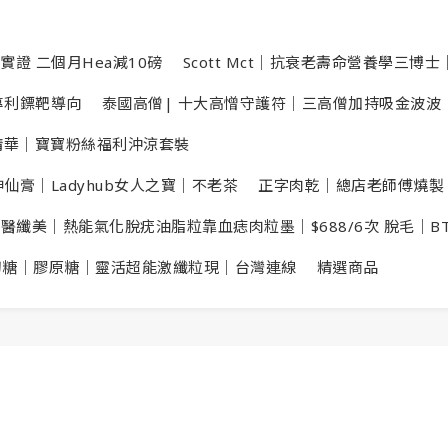
實證 二個月Hea減10磅
Scott Mct｜抗衰老壽命營養學三博士｜
數專利鏢靶導向
泰國高僧| 十大高憎守護符｜三高僧加持吸金波波
洗頭精華｜寶寶粉絲福利沖涼套裝
仙膏｜Ladyhub女人之寶｜不老茶
正字肉乾｜總店老師傅燒製
X醫纖美｜熱能氣化脫疣油脂粒靠血痣肉粒墨｜$688/6次 脫毛｜B
切糖｜膠原糖｜靈活超能激纖粒現｜台灣連線
精選商品