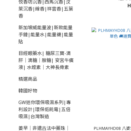
悦香坊沉香|西馬沉香|汶
H
萊沉香|線香|祥雲香|五葉
香
新加坡威能量波|新款能量
手鏈|能量水|能量襪|能量
貼
目經眼藥水| 糖尿三寶-滴
肝｜滴糖｜胺糖| 安宮牛癀
液| 水姪素｜大神長骨素
精選商品
韓國好物
GW迷你環保吸濕系列|專
利設計|環保低耗電|五倍
吸濕|台灣製造
姜早｜非遺古法中藥珠｜
PLHMAYHD08 八婆