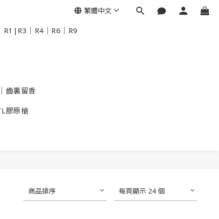
繁體中文
R1|R3｜R4｜R6｜R9
｜齒裏留香
TL膠原槍
商品排序
每頁顯示 24 個