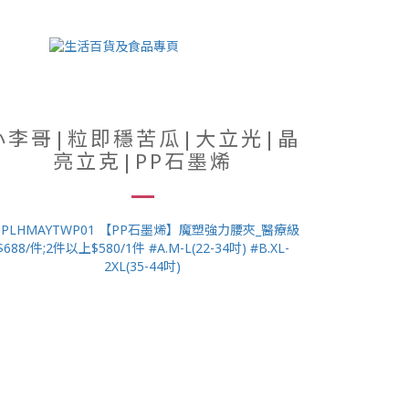
小李哥|粒即穩苦瓜|大立光|晶
亮立克|PP石墨烯