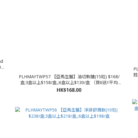
ad
02
P
胜
PLHMAYTWP57 【亞馬生醫】油切軟糖(15粒) $168/
盒;3盒以上$158/盒,;6盒以上$130/盒 （買6送1平均
$111/包） （買12送5平均$91/包）
HK$168.00