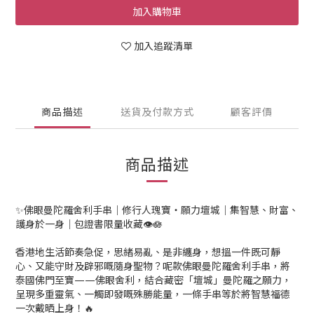
加入購物車
加入追蹤清單
商品描述
送貨及付款方式
顧客評價
商品描述
✨佛眼曼陀羅舍利手串｜修行人瑰寶・願力壇城｜集智慧、財富、
護身於一身｜包證書限量收藏👁️🪷
香港地生活節奏急促，思緒易亂、是非纏身，想搵一件既可靜
心、又能守財及辟邪嘅隨身聖物？呢款佛眼曼陀羅舍利手串，將
泰國佛門至寶——佛眼舍利，結合藏密「壇城」曼陀羅之願力，
呈現多重靈氣、一觸即發嘅殊勝能量，一條手串等於將智慧福德
一次戴晒上身！🔥