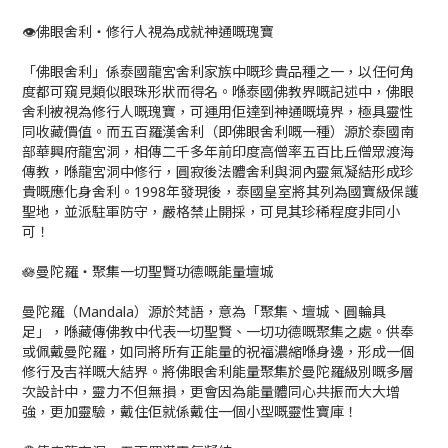
👁️佛眼舍利・修行人視為成就神通嘅瑰寶
「佛眼舍利」係泰國龍宮舍利家族中嘅珍貴品種之一，以任何角
度都可窺見類似眼珠形狀而得名。喺泰國佛教界嘅記述中，佛眼
舍利被視為修行人嘅瑰寶，可運用佢達到神通嘅境界，極具靈性
同收藏價值。而五百羅漢舍利（即佛眼舍利嘅一種）源於泰國南
部華興府龍宮洞，相傳二千多年前印度高僧率五百比丘僧眾渡海
傳教，喺龍宮洞中修行，圓寂後法體舍利與洞內靈氣凝結形成珍
貴嘅應化身舍利。1998年發現後，泰國皇室將其列為國寶級保護
聖地，並派駐軍防守，嚴格禁止開採，可見其珍稀程度非同小
可！
🪷曼陀羅・聚集一切聖賢功德嘅能量壇城
曼陀羅（Mandala）源於梵語，意為「聚集、壇城、圓輪具
足」，喺藏傳佛教中代表一切聖賢、一切功德嘅聚集之處。供奉
或佩戴曼陀羅，如同將所有正能量的祝福濃縮喺身邊，形成一個
修行及吉祥嘅大結界。將佛眼舍利能量聚集於曼陀羅級別嘅多層
次設計中，靈力不但無損，更會因為能量體同心共振而大大增
強，更加靈驗，戴住佢就係戴住一個小型嘅靈性寶庫！