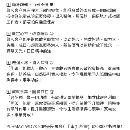
3️⃣ 護身辟邪・百邪不侵 🛡️
龍宮舍利具有強大正磁場靈氣，能喺身體外圍形成一個保護圈，
抵擋負能量或陰氣嘅侵擾。出入醫院、殯儀館、偏遠地方或夜間
工作者，都唔怕負能量埋身！
4️⃣ 穩定心神・改善睡眠 😌
龍宮舍利能平衡佩戴者嘅氣場，協助靜心、開啟智慧。壓力大、
失眠、成日心煩意亂嘅香港人，戴住佢可以幫助你放下雜念，一
覺瞓天光，日日精神飽滿！
5️⃣ 增強人緣・貴人扶持 🤝
「佛眼」能觀人、觀心，令佩戴者嘅直覺及敏銳度提高，從而知
進退、結善緣，自然吸引貴人相助，令你喺職場同人際關係中如
魚得水，事半功倍！
6️⃣ 成就事業・圓滿自在 🏆
「曼陀羅」聚一切功德，有助穩定事業根基。加乘佛眼舍利嘅
「照破」能量，幫你突破事業瓶頸，提升業績同升職運，同時亦
有聚財作用，提升整體運勢，令你生活逐漸得心應手，家宅安
寧，事業有成！
PLHMAYTWD78 佛眼曼陀羅舍利手串(包證書) $20888/件(限量1