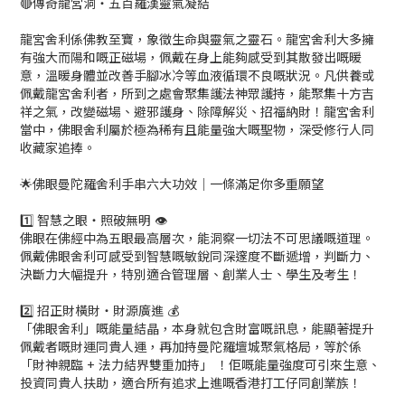
🔴傳奇龍宮洞・五百羅漢靈氣凝結
龍宮舍利係佛教至寶，象徵生命與靈氣之靈石。龍宮舍利大多擁
有強大而陽和嘅正磁場，佩戴在身上能夠感受到其散發出嘅暖
意，溫暖身體並改善手腳冰冷等血液循環不良嘅狀況。凡供養或
佩戴龍宮舍利者，所到之處會聚集護法神眾護持，能聚集十方吉
祥之氣，改變磁場、避邪護身、除障解災、招福納財！龍宮舍利
當中，佛眼舍利屬於極為稀有且能量強大嘅聖物，深受修行人同
收藏家追捧。
🌟佛眼曼陀羅舍利手串六大功效｜一條滿足你多重願望
1️⃣ 智慧之眼・照破無明 👁️
佛眼在佛經中為五眼最高層次，能洞察一切法不可思議嘅道理。
佩戴佛眼舍利可感受到智慧嘅敏銳同深邃度不斷遞增，判斷力、
決斷力大幅提升，特別適合管理層、創業人士、學生及考生！
2️⃣ 招正財橫財・財源廣進 💰
「佛眼舍利」嘅能量結晶，本身就包含財富嘅訊息，能顯著提升
佩戴者嘅財運同貴人運，再加持曼陀羅壇城聚氣格局，等於係
「財神親臨 + 法力結界雙重加持」 ！佢嘅能量強度可引來生意、
投資同貴人扶助，適合所有追求上進嘅香港打工仔同創業族！