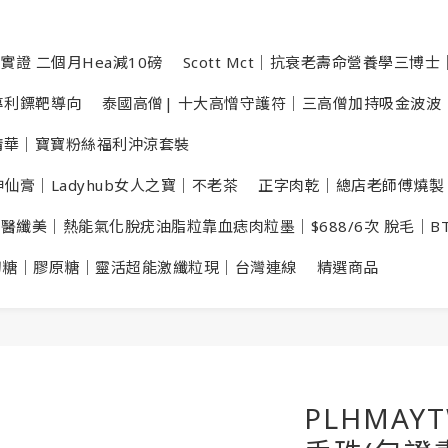
實證 二個月Hea減10磅
Scott Mct｜抗衰老壽命營養學三博士｜
數專利鏢靶導向
泰國高僧| 十大高憎守護符｜三高僧加持吸金波波
洗頭精華｜寶寶粉絲福利沖涼套裝
仙膏｜Ladyhub女人之寶｜不老茶
正字肉乾｜總店老師傅燒製
X醫纖美｜熱能氣化脫疣油脂粒靠血痣肉粒墨｜$688/6次 脫毛｜B
切糖｜膠原糖｜靈活超能激纖粒現｜台灣連線
精選商品
PLHMAY