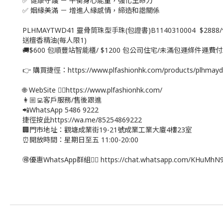
✅ 健康守護 － 平衡身心能量，強化生命力
✅ 姻緣美滿 － 增進人緣感情，締造和諧關係
PLHMAYTWD41 靈骨筒珠型手珠(包證書)B1140310004 $2888
送檀香精油(每人限1)
🚚$600 包順豐站智能櫃/ $1200 包公司住宅/未滿包運條件運費
👉 購買捷徑：https://www.plfashionhk.com/products/plhmay
🌐 WebSite 👉🏻https://www.plfashionhk.com/
👩🏼‍💻客戶服務/售後跟進
📲WhatsApp 5486 9222
捷徑按此https://wa.me/85254869222
🏢門市地址：觀塘成業街19-21號成業工業大廈4樓23室
⏰開放時間：星期日至五 11:00-20:00
🉐優惠WhatsApp群組👉🏻 https://chat.whatsapp.com/KHuMh