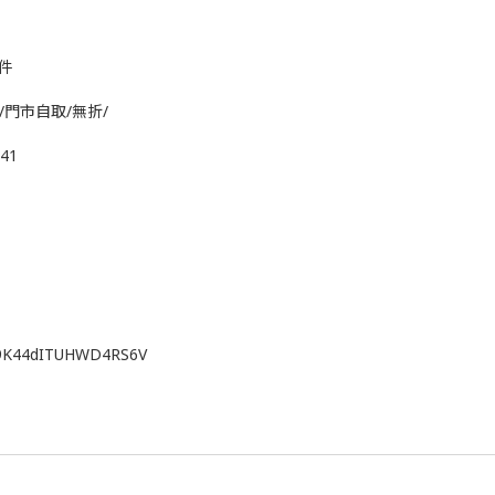
/件
付/門市自取/無折/
d41
N9K44dITUHWD4RS6V