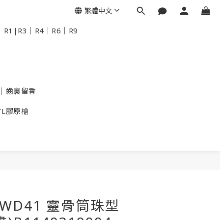
繁體中文
R1|R3｜R4｜R6｜R9
｜齒裏留香
TL膠原槍
TWD41 靈骨筒珠型