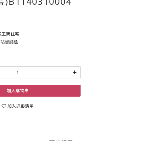
)B1140310004
0包工商住宅
豐站智能櫃
加入購物車
加入追蹤清單