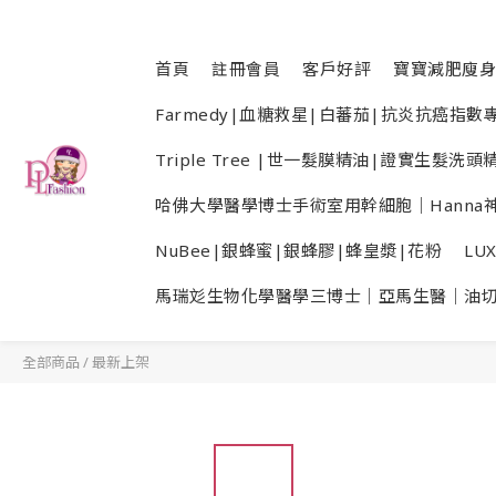
首頁
註冊會員
客戶好評
寶寶減肥廋身
Farmedy|血糖救星|白蕃茄|抗炎抗癌指
Triple Tree |世一髮膜精油|證實生髮
哈佛大學醫學博士手術室用幹細胞｜Hanna神
NuBee|銀蜂蜜|銀蜂膠|蜂皇漿|花粉
LU
馬瑞彣生物化學醫學三博士｜亞馬生醫｜油
全部商品
/
最新上架