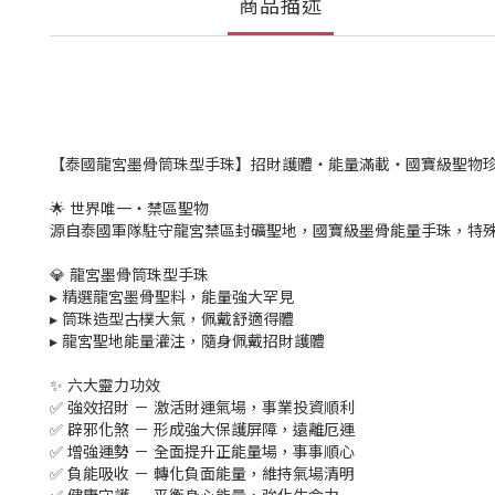
商品描述
【泰國龍宮墨骨筒珠型手珠】招財護體・能量滿載・國寶級聖物
🌟 世界唯一・禁區聖物
源自泰國軍隊駐守龍宮禁區封礦聖地，國寶級墨骨能量手珠，特
💎 龍宮墨骨筒珠型手珠
▸ 精選龍宮墨骨聖料，能量強大罕見
▸ 筒珠造型古樸大氣，佩戴舒適得體
▸ 龍宮聖地能量灌注，隨身佩戴招財護體
✨ 六大靈力功效
✅ 強效招財 － 激活財運氣場，事業投資順利
✅ 辟邪化煞 － 形成強大保護屏障，遠離厄運
✅ 增強運勢 － 全面提升正能量場，事事順心
✅ 負能吸收 － 轉化負面能量，維持氣場清明