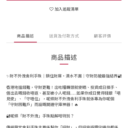
加入追蹤清單
商品描述
送貨及付款方式
顧客評價
商品描述
✨財不外洩舍利手珠｜鎖住財庫・滴水不漏｜守財防破最強結界🔐
香港地搵錢難，守財更難！出咗糧轉頭就使晒、投資成日損手、
借出去嘅錢收唔返、甚至被小人呃錢……如果你成日覺得錢銀「唔
見使」、「守唔住」，呢條財不外洩舍利手珠就係專為你呢個
「守財困難戶」而設嘅開運守庫神器！🔥
🔐呢條「財不外洩」手珠點解咁特別？
傳統龍宮舍利手珠主要係幫你「招財」，但招完返嚟守唔住都係