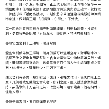
冇用！「財不外洩」呢個名，正正代表呢條手珠嘅核心使命——
鎖住財庫！佢嘅靈氣設計強調阻擋財氣流失與防止破財，就好似
一個隱形嘅「護財防護罩」，幫你將辛苦搵返嚟嘅錢穩穩陣陣鎖
喺身邊，做到真正嘅 「招得到、守得住、不外洩」 ！💪
每一粒舍利靈石都蘊含鎮守財庫嘅能量，對衝動消費、投資失
利、借貸收唔返呢啲「財氣漏水」嘅問題，特別有針對性。
🔴龍宮血舍利｜正磁場・暖身聚財
龍宮舍利係陽和正磁場，隨身佩戴可以溫暖全身，對手腳冰冷、
循環不佳之現象有明顯幫助。含有大量海洋生物碎屑如貝殼、螺
類、珊瑚等嘅龍宮舍利，係最靠近五百位僧人坐化處所形成之靈
石，磁場強大，數量極少，可遇不可求。
龍宮舍利有導氣、驅邪避凶、護身、引福之作用，係佛門無上至
寶。凡供養或配戴龍宮舍利者，所到之處，龍天護法會聚集護
持，故能聚集十方吉祥之氣，改變磁場、避邪護身、招福納財、
促進人緣。
🔴傳奇龍宮洞・五百羅漢靈氣凝結