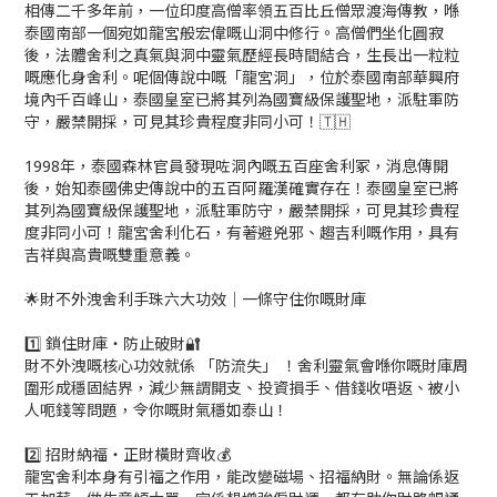
相傳二千多年前，一位印度高僧率領五百比丘僧眾渡海傳教，喺
泰國南部一個宛如龍宮般宏偉嘅山洞中修行。高僧們坐化圓寂
後，法體舍利之真氣與洞中靈氣歷經長時間結合，生長出一粒粒
嘅應化身舍利。呢個傳說中嘅「龍宮洞」，位於泰國南部華興府
境內千百峰山，泰國皇室已將其列為國寶級保護聖地，派駐軍防
守，嚴禁開採，可見其珍貴程度非同小可！🇹🇭
1998年，泰國森林官員發現咗洞內嘅五百座舍利冢，消息傳開
後，始知泰國佛史傳說中的五百阿羅漢確實存在！泰國皇室已將
其列為國寶級保護聖地，派駐軍防守，嚴禁開採，可見其珍貴程
度非同小可！龍宮舍利化石，有著避兇邪、趨吉利嘅作用，具有
吉祥與高貴嘅雙重意義。
🌟財不外洩舍利手珠六大功效｜一條守住你嘅財庫
1️⃣ 鎖住財庫・防止破財🔐
財不外洩嘅核心功效就係 「防流失」 ！舍利靈氣會喺你嘅財庫周
圍形成穩固結界，減少無謂開支、投資損手、借錢收唔返、被小
人呃錢等問題，令你嘅財氣穩如泰山！
2️⃣ 招財納福・正財橫財齊收💰
龍宮舍利本身有引福之作用，能改變磁場、招福納財。無論係返