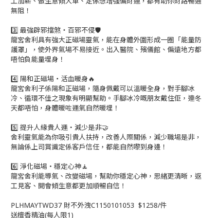
工加薪、做生意傾大單、定係想增強偏財運，都有助你財路暢通
無阻！
3️⃣ 最強辟邪擋煞・百邪不侵🛡️
龍宮舍利具有強大正磁場靈氣，能在身體外圍形成一圈「能量防
護罩」，使外界氣場不易接近。出入醫院、殯儀館、偏遠地方都
唔怕負能量埋身！
4️⃣ 陽和正磁場・活血暖身🔥
龍宮舍利子係陽和正磁場，隨身佩戴可以溫暖全身，對手腳冰
冷、循環不佳之現象有明顯幫助。手腳冰冷嘅朋友戴住佢，連冬
天都唔怕，身體暖咗運氣自然暖埋！
5️⃣ 提升人緣貴人運・減少是非🤝
舍利靈氣能為你吸引貴人扶持，改善人際關係，減少職場是非，
無論係上司賞識定係客戶信任，都能自然嚟到身邊！
6️⃣ 淨化磁場・穩定心神🧘
龍宮舍利能導氣、改變磁場，幫助你穩定心神，思緒更清晰，返
工見客、開會傾生意都更加順暢自信！
PLHMAYTWD37 財不外洩C1150101053 $1258/件
送檀香精油(每人限1)