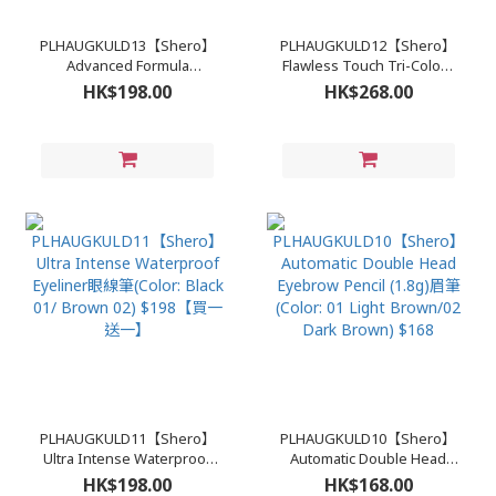
PLHAUGKULD13【Shero】
PLHAUGKULD12【Shero】
Advanced Formula
Flawless Touch Tri-Colour
Waterproof Mascara睫毛液
Concealer7.5g遮暇膏 $268
HK$198.00
HK$268.00
$198
PLHAUGKULD11【Shero】
PLHAUGKULD10【Shero】
Ultra Intense Waterproof
Automatic Double Head
Eyeliner眼線筆(Color: Black
Eyebrow Pencil (1.8g)眉筆
HK$198.00
HK$168.00