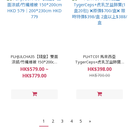
PLHJULCHA35【錢皇】雙面
PLHTC01 馬來西亞
涼感/竹纖維被 150*200cm
TygerCeps+虎乳芝益肺寶(1
HKD 579｜200*230cm HKD
盒20包) ❌原價$700/盒❌ 限
HK$579.00 ~
HK$398.00
779
時特價$398/盒 2盒以上
HK$779.00
HK$700.00
$388/盒
1
2
3
4
5
»