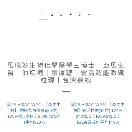
1
2
3
4
5
»
馬瑞彣生物化學醫學三博士｜亞馬生
醫｜油切糖｜膠原糖｜靈活超能激纖
粒現｜台灣連線