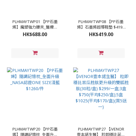
PLHMAYTWP01 【PP石墨
PLHMAYTWP08 【PP石墨
烯】魔塑強力腰夾_醫療級
烯】石墨烯超導鞋墊 $419 /
$688/件;2件以上$580/1件
對;2對以上$368/對;3對以上
HK$688.00
HK$419.00
#A.M-L(22-34吋) #B.XL-
336/對 #A男(24.5-30CM) #B
2XL(35-44吋)
女(20.5-26.5CM)
PLHMAYTWP20 【PP石墨
PLHMAYTWP27 【iVENOR
烯】隨調記憶枕_全面升級
壹本諾生醫】 粒即穩比苦瓜