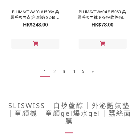
PLHMAYTWA03 #1506A 柔
PLHMAYTWA04 #1506B 柔
霧呼吸內衣(台灣製) $248 #A
霧呼吸內褲 $78#A綠色#B藍
綠色#B藍色#C芋頭#D膚色
色#C芋頭#D膚色 #M (22-28
HK$248.00
HK$78.00
#32-46 D-H罩杯
吋) #L (24-30吋) #XL (26-32
吋) #2XL (28-34吋)
1
2
3
4
5
»
SLISWISS｜白藜蘆醇｜外泌體氣墊
｜童顏機｜童顏gel爆水gel｜蠶絲面
膜