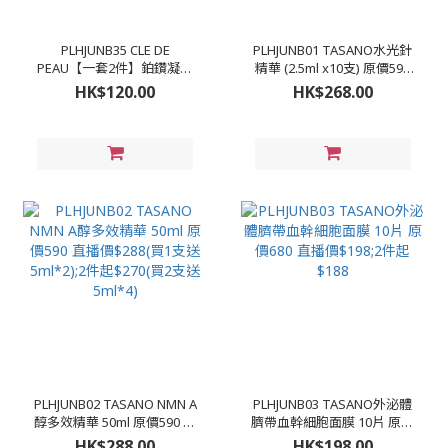
PLHJUNB35 CLE DE
PLHJUNB01 TASANO水光針
PEAU【一套2件】鉑鑽凝亮
精華 (2.5ml x10支) 原價590
柔膚水 30ml(新舊版本隨機
直播價$268;2件起$250(買3
HK$120.00
HK$268.00
出貨) (包裝有中文字) 原價
送一) 平均$187/盒😱
950/170ml 直播價$120
PLHJUNB02 TASANO NMN A
PLHJUNB03 TASANO外泌體
醇多效精華 50ml 原價590 直
臍帶血幹細胞面膜 10片 原價
播價$288(買1支送5ml*2);2
680 直播價$198;2件起$188
HK$288.00
HK$198.00