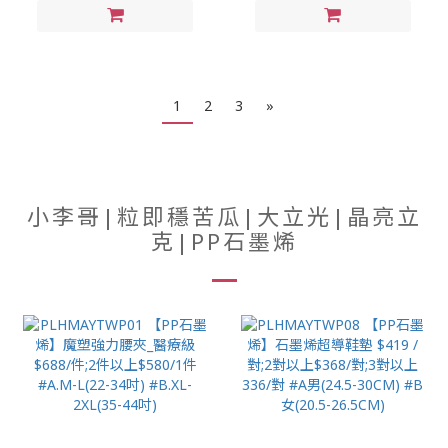
1
2
3
»
小李哥|粒即穩苦瓜|大立光|晶亮立
克|PP石墨烯