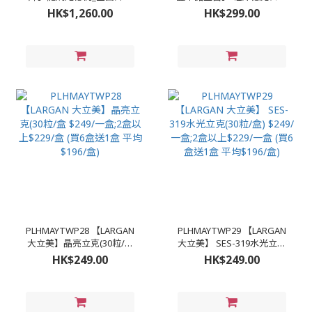
_NASA認證ONE SIZE淺藍
胜肽更升級的雙胍胜肽(30
HK$1,260.00
HK$299.00
$1260/件
粒/盒) $299/一盒;3盒
$750(平均$250/盒);5盒
$1025(平均$170/盒)(買5送
一)
PLHMAYTWP28 【LARGAN
PLHMAYTWP29 【LARGAN
大立美】晶亮立克(30粒/盒
大立美】 SES-319水光立克
$249/一盒;2盒以上$229/盒
(30粒/盒) $249/一盒;2盒以
HK$249.00
HK$249.00
(買6盒送1盒 平均$196/盒)
上$229/一盒 (買6盒送1盒 平
均$196/盒)