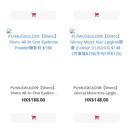
01/ Brown 02) $198【買一
(Color: 01 Light Brown/02
送一】
Dark Brown) $168
PLHAUGKULD09【Shero】
PLHAUGKULD08【Shero】
Shero All-In-One Eyebrow
Glossy Moist Kiss Lipglow
Powder眼影粉 $188
唇膏 (Colour: 01/02/03)
HK$188.00
HK$148.00
$148 ; 2件套裝$258(平均1件
$129)