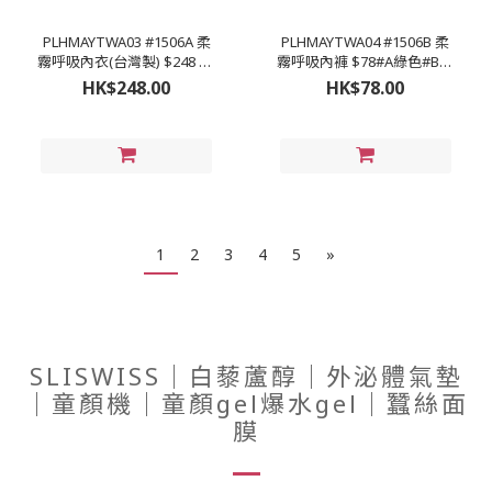
PLHMAYTWA03 #1506A 柔
PLHMAYTWA04 #1506B 柔
霧呼吸內衣(台灣製) $248 #A
霧呼吸內褲 $78#A綠色#B藍
綠色#B藍色#C芋頭#D膚色
色#C芋頭#D膚色 #M (22-28
HK$248.00
HK$78.00
#32-46 D-H罩杯
吋) #L (24-30吋) #XL (26-32
吋) #2XL (28-34吋)
1
2
3
4
5
»
SLISWISS｜白藜蘆醇｜外泌體氣墊
｜童顏機｜童顏gel爆水gel｜蠶絲面
膜