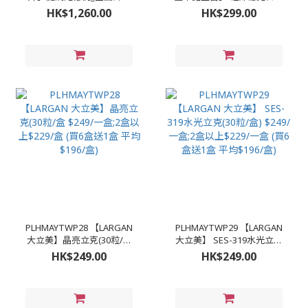
_NASA認證ONE SIZE淺藍
胜肽更升級的雙胍胜肽(30
HK$1,260.00
HK$299.00
$1260/件
粒/盒) $299/一盒;3盒
$750(平均$250/盒);5盒
$1025(平均$170/盒)(買5送
一)
PLHMAYTWP28 【LARGAN
PLHMAYTWP29 【LARGAN
大立美】晶亮立克(30粒/盒
大立美】 SES-319水光立克
$249/一盒;2盒以上$229/盒
(30粒/盒) $249/一盒;2盒以
HK$249.00
HK$249.00
(買6盒送1盒 平均$196/盒)
上$229/一盒 (買6盒送1盒 平
均$196/盒)