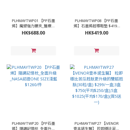
PLHMAYTWP01 【PP石墨
PLHMAYTWP08 【PP石墨
烯】魔塑強力腰夾_醫療級
烯】石墨烯超導鞋墊 $419 /
$688/件;2件以上$580/1件
對;2對以上$368/對;3對以上
HK$688.00
HK$419.00
#A.M-L(22-34吋) #B.XL-
336/對 #A男(24.5-30CM) #B
2XL(35-44吋)
女(20.5-26.5CM)
PLHMAYTWP20 【PP石墨
PLHMAYTWP27 【iVENOR
烯】隨調記憶枕_全面升級
壹本諾生醫】 粒即穩比苦瓜