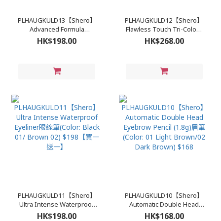
PLHAUGKULD13【Shero】
PLHAUGKULD12【Shero】
Advanced Formula
Flawless Touch Tri-Colour
Waterproof Mascara睫毛液
Concealer7.5g遮暇膏 $268
HK$198.00
HK$268.00
$198
PLHAUGKULD11【Shero】
PLHAUGKULD10【Shero】
Ultra Intense Waterproof
Automatic Double Head
Eyeliner眼線筆(Color: Black
Eyebrow Pencil (1.8g)眉筆
HK$198.00
HK$168.00