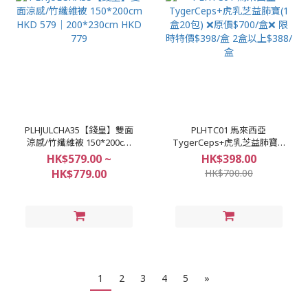
PLHJULCHA35【錢皇】雙面
PLHTC01 馬來西亞
涼感/竹纖維被 150*200cm
TygerCeps+虎乳芝益肺寶(1
HKD 579｜200*230cm HKD
盒20包) ❌原價$700/盒❌ 限
HK$579.00 ~
HK$398.00
779
時特價$398/盒 2盒以上
HK$779.00
HK$700.00
$388/盒
1
2
3
4
5
»