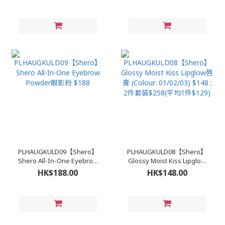
01/ Brown 02) $198【買一
(Color: 01 Light Brown/02
送一】
Dark Brown) $168
PLHAUGKULD09【Shero】
PLHAUGKULD08【Shero】
Shero All-In-One Eyebrow
Glossy Moist Kiss Lipglow
Powder眼影粉 $188
唇膏 (Colour: 01/02/03)
HK$188.00
HK$148.00
$148 ; 2件套裝$258(平均1件
$129)