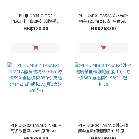
PLHJUNB35 CLE DE
PLHJUNB01 TASANO水光針
PEAU【一套2件】鉑鑽凝亮
精華 (2.5ml x10支) 原價590
柔膚水 30ml(新舊版本隨機
直播價$268;2件起$250(買3
HK$120.00
HK$268.00
出貨) (包裝有中文字) 原價
送一) 平均$187/盒😱
950/170ml 直播價$120
PLHJUNB02 TASANO NMN A
PLHJUNB03 TASANO外泌體
醇多效精華 50ml 原價590 直
臍帶血幹細胞面膜 10片 原價
播價$288(買1支送5ml*2);2
680 直播價$198;2件起$188
HK$288.00
HK$198.00