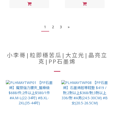
1
2
3
»
小李哥|粒即穩苦瓜|大立光|晶亮立
克|PP石墨烯