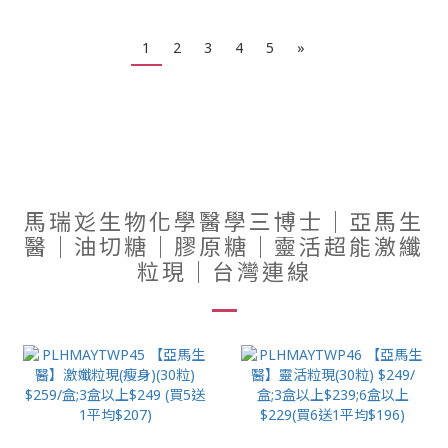
1
2
3
4
5
»
馬瑞彣生物化學醫學三博士｜亞馬生
醫｜油切糖｜膠原糖｜靈活超能激纖
粒現｜台灣連線