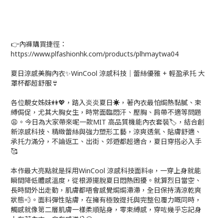
👉內褲購買捷徑：
https://www.plfashionhk.com/products/plhmaytwa04
夏日涼感美胸內衣✨WinCool 涼感科技｜蕾絲優雅 + 輕盈承托 大
罩杯都超舒服👙
各位靚女姊妹👭💖，踏入炎炎夏日☀️，著內衣最怕焗熱黏膩、束
縛侷促，尤其大胸女生，時常面臨悶汗、壓胸、肩帶不適等問題
😩。今日為大家帶來呢一款MIT 高品質機能內衣套裝🏷️，結合創
新涼感科技、精緻蕾絲與強力塑形工藝，涼爽透氣、貼膚舒適、
承托力滿分，不論返工、出街、郊遊都超適合，夏日穿搭必入手
🥰
本作最大亮點就是採用WinCool 涼感科技面料❄️，一穿上身就能
瞬間降低體感溫度，從根源擺脫夏日悶熱困擾。就算烈日當空、
長時間外出走動，肌膚都唔會感覺焗焗滯滯，全日保持清涼乾爽
狀態💨。面料彈性貼膚，在擁有極致提托與完整包覆力嘅同時，
觸感就像第二層肌膚一樣柔順貼身，零束縛感，穿咗幾乎忘記身