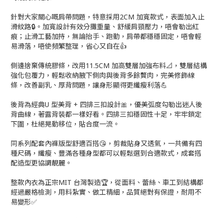
針對大家關心嘅肩帶問題，特意採用2CM 加寬款式，表面加入止
滑紋路🔒。加寬設計有效分攤重量、舒緩肩頸壓力，唔會勒出紅
痕；止滑工藝加持，無論抬手、跑動，肩帶都穩穩固定，唔會輕
易滑落，唔使頻繁整理，省心又自在👍
側邊捨棄傳統膠條，改用11.5CM 加高雙層加強布料📐，雙層結構
強化包覆力，輕鬆收納腋下側肉與後背多餘贅肉，完美修飾線
條，改善副乳、厚背問題，讓身形顯得更纖瘦利落💪
後背為經典U 型美背 + 四排三扣設計🎀，優美弧度勾勒出迷人後
背曲線，著露背裝都一樣好看。四排三扣穩固性十足，牢牢鎖定
下圍，杜絕晃動移位，貼合度一流。
同系列配套內褲版型舒適百搭😘，剪裁貼身又透氣，一共備有四
種尺碼，纖瘦、豐滿各種身型都可以輕鬆選到合適款式，成套搭
配造型更協調靚麗。
整款內衣為正宗MIT 台灣製造🏆，從面料、蕾絲、車工到結構都
經過嚴格檢測，用料紮實、做工精細，品質絕對有保證，耐用不
易變形✅