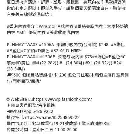
夏日想擁有清涼、舒適、塑形、靚樣集一身嘅內衣？呢款絕對係
你的心水之選🙌！即刻入手🛒，讓整個夏天都清涼自在，時刻擁
有完美曲線與滿滿自信！
#香港內衣推介 #WinCool 涼感內衣 #蕾絲美胸內衣 #大罩杯舒適
內衣 #MIT 優質內衣 #美背收副乳內衣
PLHMAYTWA03 #1506A 柔霧呼吸內衣(台灣製) $248 #A綠色
#B藍色#C芋頭#D膚色 #32-46 D-H罩杯
PLHMAYTWA04 #1506B 柔霧呼吸內褲 $78#A綠色#B藍色#C
芋頭#D膚色 #M (22-28吋) #L (24-30吋) #XL (26-32吋) #2XL
(28-34吋)
🚚$600 包順豐站智能櫃/ $1200 包公司住宅/未滿包運條件運費到
付/門市自取/無折/
🌐 WebSite 👉🏻https://www.plfashionhk.com/
👩🏼‍💻客戶服務/售後跟進
📲WhatsApp 5486 9222
捷徑按此https://wa.me/85254869222
🏢門市地址：觀塘成業街19-21號成業工業大廈4樓23室
⏰開放時間：星期日至五 11:00-20:00