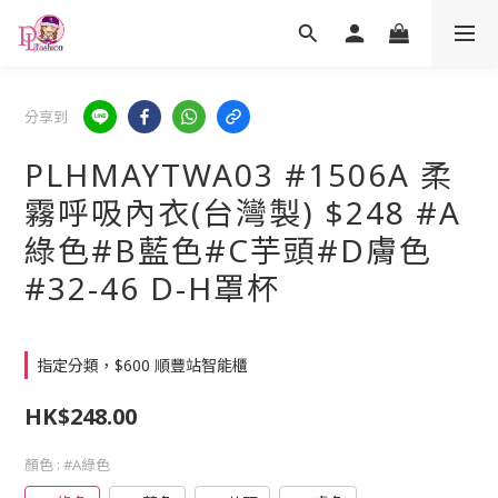
分享到
PLHMAYTWA03 #1506A 柔
霧呼吸內衣(台灣製) $248 #A
綠色#B藍色#C芋頭#D膚色
#32-46 D-H罩杯
指定分類，$600 順豐站智能櫃
HK$248.00
顏色
: #A綠色