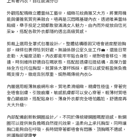
上有著內衣，自在感滿分😌
外觀搭配精緻立體蕾絲工藝🌸，細緻花紋典雅又大方，將實用機
能與優雅氣質完美融合。唔再是沉悶嘅基礎內衣，透過唯美蕾絲
點綴，舉手投足之間都散發滿滿女人魅力，由內而外綻放自信光
采💫，搭配各款外衣都隱約透出高級質感。
剪裁上選用全罩式包覆設計✅，整體結構穩固又唔會過度壓迫胸
部，線條包裹得恰到好處。無論係辦公室久坐工作💼，還是日常
走動、大幅度活動，內衣都能牢牢貼合身形，絕對唔會移位、捲
邊，時刻維持舒適自在嘅狀態。搭配超透膚拉提結構，高彈力蕾
絲全方位托住胸型，就算係大罩杯姊妹，都可以感受輕盈無負擔
嘅支撐力，徹底告別厚重、焗熱嘅傳統內衣🥳
內層選用輕薄無痕網布🕸️，質地柔滑細緻，親膚性極佳，穿著完
全唔會刮膚、引致痕癢，敏感肌膚都可以安心穿著。輕薄材質唔
會凸顯痕跡，搭配貼身衫、薄身外衣都完全唔怕尷尬，舒適度再
大大升級✨
內部配備創新軟鋼圈設計🪄，不同於傳統硬鋼圈嘅壓迫感，軟鋼
圈可以提供無負擔嘅自然提托效果，溫柔向上承托胸型，同時讓
胸口能夠自在呼吸，長時間穿著都唔會有悶脹、頂胸嘅不適感，
呵護胸部健康💖