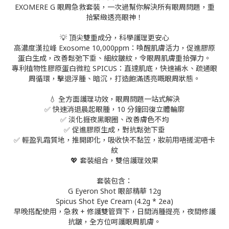
EXOMERE G 眼周急救套裝，一次過幫你解決所有眼周問題，重
拾緊緻透亮眼神！
💡 頂尖雙重成分，科學護理更安心
高濃度漢拉峰 Exosome 10,000ppm：喚醒肌膚活力，促進膠原
蛋白生成，改善鬆弛下垂、細紋皺紋，令眼周肌膚重拾彈力。
專利植物性膠原蛋白微粒 SPICUS：直達肌底，快速補水、疏通眼
周循環，擊退浮腫、暗沉，打造飽滿透亮嘅眼周狀態。
💧 全方面護理功效，眼周問題一站式解決
✅ 快速消退晨起眼腫，10 分鐘回復立體輪廓
✅ 淡化捱夜黑眼圈、改善膚色不均
✅ 促進膠原生成，對抗鬆弛下垂
✅ 輕盈乳霜質地，推開即化，吸收快不黏笠，妝前用唔搓泥唔卡
紋
💖 套裝組合，雙倍護理效果
套裝包含：
G Eyeron Shot 眼部精華 12g
Spicus Shot Eye Cream (4.2g * 2ea)
早晚搭配使用，急救 + 修護雙管齊下，日間消腫提亮，夜間修護
抗皺，全方位呵護眼周肌膚。