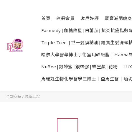
首頁
註冊會員
客戶好評
寶寶減肥廋身
Farmedy|血糖救星|白蕃茄|抗炎抗癌指
Triple Tree |世一髮膜精油|證實生髮
哈佛大學醫學博士手術室用幹細胞｜Hanna神
NuBee|銀蜂蜜|銀蜂膠|蜂皇漿|花粉
LU
馬瑞彣生物化學醫學三博士｜亞馬生醫｜油
全部商品
/
最新上架