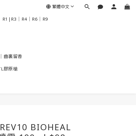
繁體中文
R1|R3｜R4｜R6｜R9
｜齒裏留香
TL膠原槍
REV10 BIOHEAL