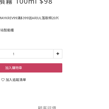
霧 100ml $98
YKREV99滿$399送ARIUL落妝棉20片
）
豐站智能櫃
加入購物車
加入追蹤清單
顧客評價