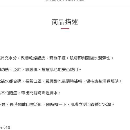
商品描述
透，快速補充水分，改善乾燥起皮、緊繃不適，肌膚即刻回復水潤彈性。
的灼熱、泛紅，敏感肌、痘痘肌也能安心使用。
妝補水都合適，長戴口罩、戴假髮也能隨時補噴，保持底妝清透服貼。
也不怕悶痘，帶出門隨時降溫補水。
後不適、長時間戴口罩泛紅，隨時噴一下，肌膚立刻回復穩定水潤。
rev10