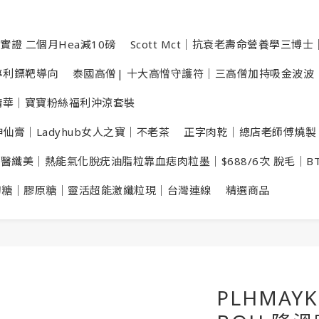
實證 二個月Hea減10磅
Scott Mct｜抗衰老壽命營養學三博士｜
數專利鏢靶導向
泰國高僧| 十大高憎守護符｜三高僧加持吸金波波
洗頭精華｜寶寶粉絲福利沖涼套裝
仙膏｜Ladyhub女人之寶｜不老茶
正字肉乾｜總店老師傅燒製
X醫纖美｜熱能氣化脫疣油脂粒靠血痣肉粒墨｜$688/6次 脫毛｜B
切糖｜膠原糖｜靈活超能激纖粒現｜台灣連線
精選商品
PLHMAYK