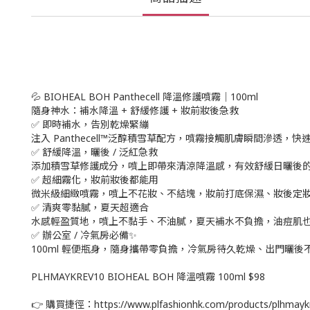
💦 BIOHEAL BOH Panthecell 降溫修護噴霧｜100ml
隨身神水：補水降溫 + 舒緩修護 + 妝前妝後急救
✅ 即時補水，告別乾燥緊繃
注入 Panthecell™泛醇積雪草配方，噴霧接觸肌膚瞬間滲
✅ 舒緩降溫，曬後 / 泛紅急救
添加積雪草修護成分，噴上即帶來清涼降溫感，有效舒緩日曬後
✅ 超細霧化，妝前妝後都能用
微米級細緻噴霧，噴上不花妝、不結塊，妝前打底保濕、妝後定
✅ 清爽零黏膩，夏天超適合
水感輕盈質地，噴上不黏手、不油膩，夏天補水不負擔，油痘肌
✅ 辦公室 / 冷氣房必備✨
100ml 輕便瓶身，隨身攜帶零負擔，冷氣房待久乾燥、出門曬
PLHMAYKREV10 BIOHEAL BOH 降溫噴霧 100ml $98
👉 購買捷徑：https://www.plfashionhk.com/products/plhmayk