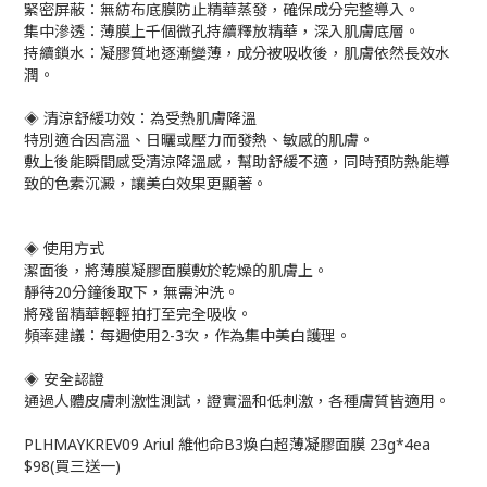
緊密屏蔽：無紡布底膜防止精華蒸發，確保成分完整導入。
集中滲透：薄膜上千個微孔持續釋放精華，深入肌膚底層。
持續鎖水：凝膠質地逐漸變薄，成分被吸收後，肌膚依然長效水
潤。
◈ 清涼舒緩功效：為受熱肌膚降溫
特別適合因高溫、日曬或壓力而發熱、敏感的肌膚。
敷上後能瞬間感受清涼降溫感，幫助舒緩不適，同時預防熱能導
致的色素沉澱，讓美白效果更顯著。
◈ 使用方式
潔面後，將薄膜凝膠面膜敷於乾燥的肌膚上。
靜待20分鐘後取下，無需沖洗。
將殘留精華輕輕拍打至完全吸收。
頻率建議：每週使用2-3次，作為集中美白護理。
◈ 安全認證
通過人體皮膚刺激性測試，證實溫和低刺激，各種膚質皆適用。
PLHMAYKREV09 Ariul 維他命B3煥白超薄凝膠面膜 23g*4ea
$98(買三送一)