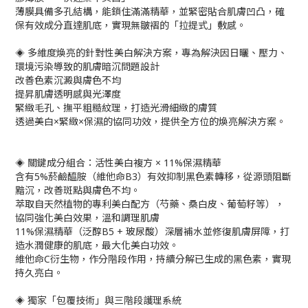
薄膜具備多孔結構，能鎖住滿滿精華，並緊密貼合肌膚凹凸，確
保有效成分直達肌底，實現無皺褶的「拉提式」敷感。
◈ 多維度煥亮的針對性美白解決方案，專為解決因日曬、壓力、
環境污染導致的肌膚暗沉問題設計
改善色素沉澱與膚色不均
提昇肌膚透明感與光澤度
緊緻毛孔、撫平粗糙紋理，打造光滑細緻的膚質
透過美白×緊緻×保濕的協同功效，提供全方位的煥亮解決方案。
◈ 關鍵成分組合：活性美白複方 × 11%保濕精華
含有5%菸鹼醯胺（維他命B3）有效抑制黑色素轉移，從源頭阻斷
黯沉，改善斑點與膚色不均。
萃取自天然植物的專利美白配方（芍藥、桑白皮、葡萄籽等），
協同強化美白效果，溫和調理肌膚
11%保濕精華（泛醇B5 + 玻尿酸）深層補水並修復肌膚屏障，打
造水潤健康的肌底，最大化美白功效。
維他命C衍生物，作分階段作用，持續分解已生成的黑色素，實現
持久亮白。
◈ 獨家「包覆技術」與三階段護理系統