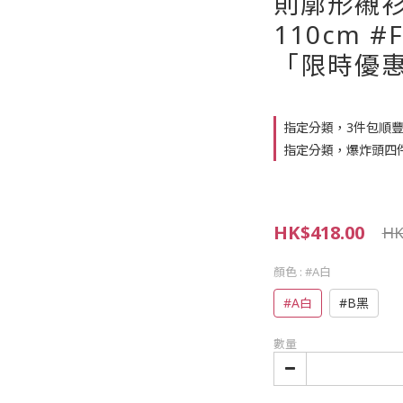
則廓形襯衫
110cm #
「限時優惠
指定分類，3件包順豐
指定分類，爆炸頭四
HK$418.00
HK
顏色
: #A白
#A白
#B黑
數量