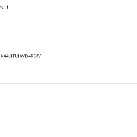
re11
N9K44dITUHWD4RS6V