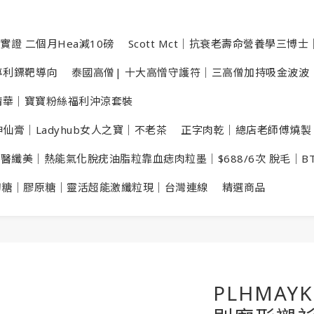
實證 二個月Hea減10磅
Scott Mct｜抗衰老壽命營養學三博士｜
數專利鏢靶導向
泰國高僧| 十大高憎守護符｜三高僧加持吸金波波
洗頭精華｜寶寶粉絲福利沖涼套裝
仙膏｜Ladyhub女人之寶｜不老茶
正字肉乾｜總店老師傅燒製
X醫纖美｜熱能氣化脫疣油脂粒靠血痣肉粒墨｜$688/6次 脫毛｜B
切糖｜膠原糖｜靈活超能激纖粒現｜台灣連線
精選商品
PLHMAY