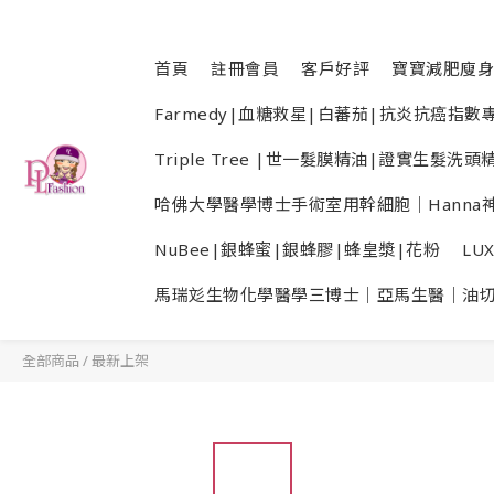
首頁
註冊會員
客戶好評
寶寶減肥廋身
Farmedy|血糖救星|白蕃茄|抗炎抗癌指
Triple Tree |世一髮膜精油|證實生髮
哈佛大學醫學博士手術室用幹細胞｜Hanna神
NuBee|銀蜂蜜|銀蜂膠|蜂皇漿|花粉
LU
馬瑞彣生物化學醫學三博士｜亞馬生醫｜油
全部商品
/
最新上架