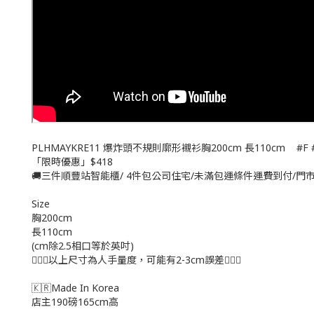
PLHMAYKRE11 爆炸頭不規則廓形襯衫胸200cm 長110cm #F #
「限時優惠」$418
🚚三件順豐站智能櫃/ 4件包公司住宅/未滿包運條件運費到付/門
Size
胸200cm
長110cm
(cm除2.5相口等於英吋)
🙇🏻‍♀️以上尺寸為人手量度，可能有2-3cm誤差🙇🏻‍♀️
🇰🇷Made In Korea
店主190磅165cm高