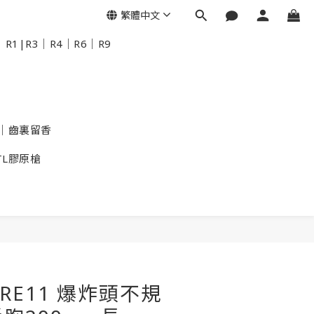
繁體中文
R1|R3｜R4｜R6｜R9
｜齒裏留香
TL膠原槍
KRE11 爆炸頭不規