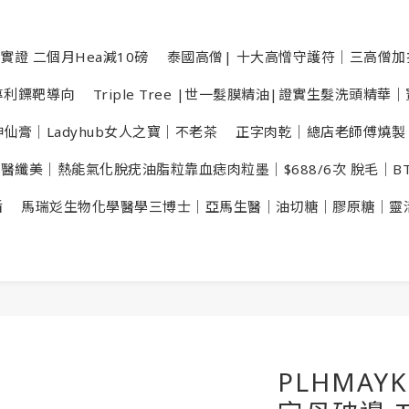
實證 二個月Hea減10磅
泰國高僧| 十大高憎守護符｜三高僧
數專利鏢靶導向
Triple Tree |世一髮膜精油|證實生髮洗頭精
仙膏｜Ladyhub女人之寶｜不老茶
正字肉乾｜總店老師傅燒製
X醫纖美｜熱能氣化脫疣油脂粒靠血痣肉粒墨｜$688/6次 脫毛｜B
盾
馬瑞彣生物化學醫學三博士｜亞馬生醫｜油切糖｜膠原糖｜靈
PLHMAY