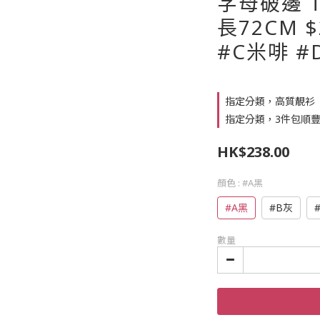
字母破邊 T
長72CM $
#C米啡 #
指定分類，高質靚衫
指定分類，3件包順豐
HK$238.00
顏色
: #A黑
#A黑
#B灰
數量