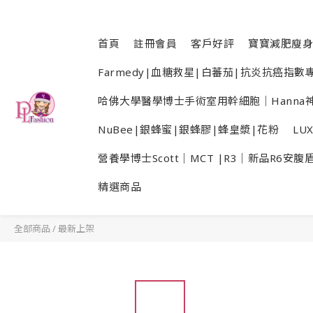
首頁
註冊會員
客戶好評
寶寶減肥廋身
Farmedy|血糖救星|白蕃茄|抗炎抗癌指
哈佛大學醫學博士手術室用幹細胞｜Hanna神
NuBee|銀蜂蜜|銀蜂膠|蜂皇漿|花粉
LU
營養學博士Scott｜MCT |R3｜新品R6安腹
精選商品
全部商品
/
最新上架