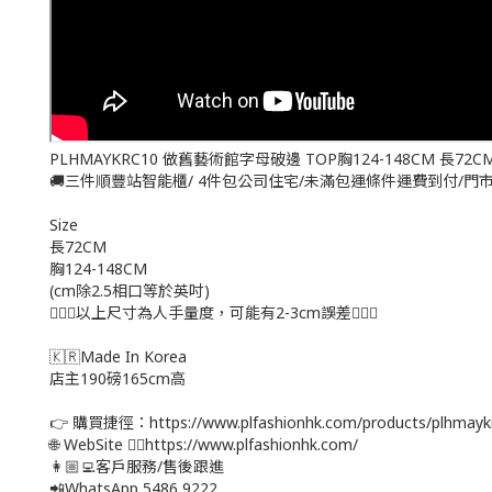
PLHMAYKRC10 做舊藝術館字母破邊 TOP胸124-148CM 長72CM 
🚚三件順豐站智能櫃/ 4件包公司住宅/未滿包運條件運費到付/門
Size
長72CM
胸124-148CM
(cm除2.5相口等於英吋)
🙇🏻‍♀️以上尺寸為人手量度，可能有2-3cm誤差🙇🏻‍♀️
🇰🇷Made In Korea
店主190磅165cm高
👉 購買捷徑：https://www.plfashionhk.com/products/plhmayk
🌐 WebSite 👉🏻https://www.plfashionhk.com/
👩🏼‍💻客戶服務/售後跟進
📲WhatsApp 5486 9222