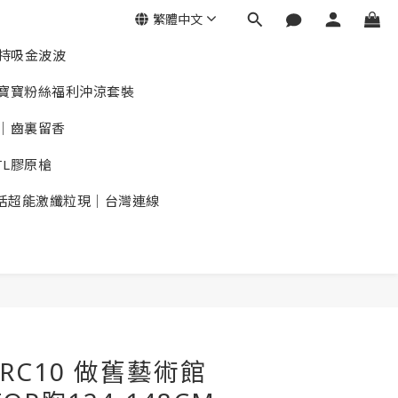
繁體中文
加持吸金波波
華｜寶寶粉絲福利沖涼套裝
｜齒裏留香
TL膠原槍
活超能激纖粒現｜台灣連線
KRC10 做舊藝術館