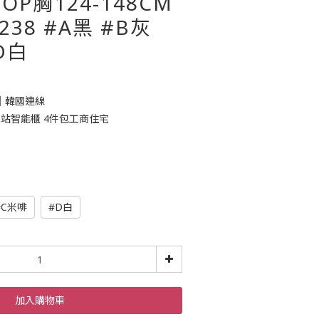
OP胸124-148CM
238 #A黑 #B灰
D白
｜韓國連線
站智能櫃 4件包工商住宅
#C米啡
#D白
加入購物車