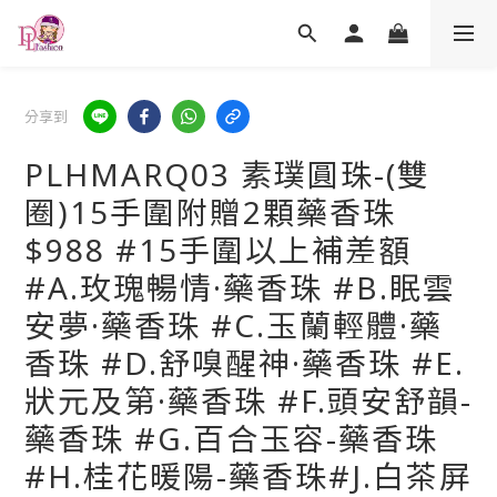
分享到
PLHMARQ03 素璞圓珠-(雙
圈)15手圍附贈2顆藥香珠
$988 #15手圍以上補差額
#A.玫瑰暢情·藥香珠 #B.眠雲
安夢·藥香珠 #C.玉蘭輕體·藥
香珠 #D.舒嗅醒神·藥香珠 #E.
狀元及第·藥香珠 #F.頭安舒韻-
藥香珠 #G.百合玉容-藥香珠
#H.桂花暖陽-藥香珠#J.白茶屏