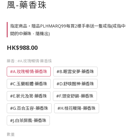
風-藥香珠
指定商品，贈品PLHMARQ99每買2樣手串送一隻戒指(戒指中
間的中藥珠 - 隨機出)
HK$988.00
藥香
: #A.玫瑰暢情·藥香珠
#A.玫瑰暢情·藥香珠
#B.眠雲安夢·藥香珠
#C.玉蘭輕體·藥香珠
#D.舒嗅醒神·藥香珠
#E.狀元及第·藥香珠
#F.頭安舒韻-藥香珠
#G.百合玉容-藥香珠
#H.桂花暖陽-藥香珠
#J.白茶屏風-藥香珠
數量