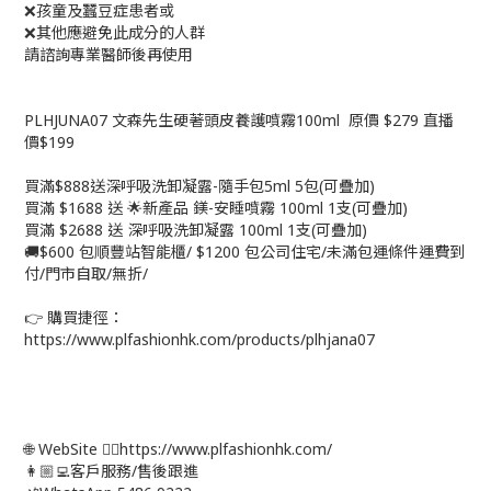
❌孩童及蠶豆症患者或
❌其他應避免此成分的人群
請諮詢專業醫師後再使用
PLHJUNA07 文森先生硬著頭皮養護噴霧100ml 原價 $279 直播
價$199
買滿$888送深呼吸洗卸凝露-隨手包5ml 5包(可疊加)
買滿 $1688 送 🌟新產品 鎂-安睡噴霧 100ml 1支(可疊加)
買滿 $2688 送 深呼吸洗卸凝露 100ml 1支(可疊加)
🚚$600 包順豐站智能櫃/ $1200 包公司住宅/未滿包運條件運費到
付/門市自取/無折/
👉 購買捷徑：
https://www.plfashionhk.com/products/plhjana07
🌐 WebSite 👉🏻https://www.plfashionhk.com/
👩🏼‍💻客戶服務/售後跟進