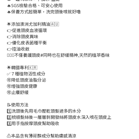
🔥SGS檢驗合格、可安心使用
🔥保養方式超簡單，洗完頭後噴就好嚕
🌟添加澳洲尤加利精油🇦🇺
👉促進頭皮血液循環
👉消除頭皮異味
👉優化皮表菌種平衡
👉控油收斂
💁🏻‍♀️不僅養護頭皮#同時也在舒緩精神,天然的植萃香味
🌟韓國專利🇰🇷
✅７種植物活性成分
🉑降低頭皮油脂分泌
🉑增強頭皮健康
🉑止癢舒緩
📝使用方法
1️⃣洗頭後先用毛巾壓乾頭髮過多的水分
2️⃣梳順髮絲後一層層剝開發絲將頭皮水深入噴在頭皮上
3️⃣用手指按摩頭皮幫助吸收
⚠️本品含有薄荷醇成分幫助膚感清涼