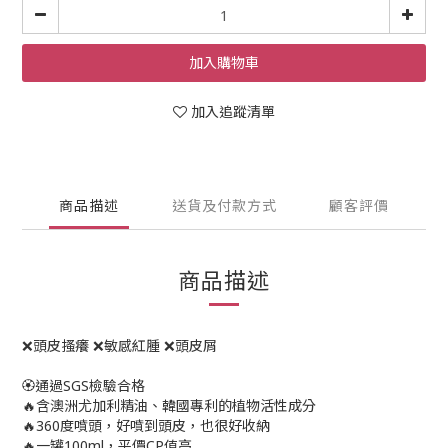
加入購物車
加入追蹤清單
商品描述
送貨及付款方式
顧客評價
商品描述
❌頭皮搔癢 ❌敏感紅腫 ❌頭皮屑
🏵️通過SGS檢驗合格
🔥含澳洲尤加利精油、韓國專利的植物活性成分
🔥360度噴頭，好噴到頭皮，也很好收納
🔥一罐100ml，平價CP值高