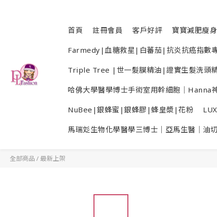
首頁
註冊會員
客戶好評
寶寶減肥廋身
Farmedy|血糖救星|白蕃茄|抗炎抗癌指
Triple Tree |世一髮膜精油|證實生髮
哈佛大學醫學博士手術室用幹細胞｜Hanna神
NuBee|銀蜂蜜|銀蜂膠|蜂皇漿|花粉
LU
馬瑞彣生物化學醫學三博士｜亞馬生醫｜油
全部商品
/
最新上架