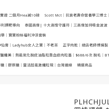
實證 二個月Hea減10磅
Scott Mct｜抗衰老壽命營養學三博士｜
數專利鏢靶導向
泰國高僧| 十大高憎守護符｜三高僧加持吸金波波
洗頭精華｜寶寶粉絲福利沖涼套裝
仙膏｜Ladyhub女人之寶｜不老茶
正字肉乾｜總店老師傅燒製
X醫纖美｜熱能氣化脫疣油脂粒靠血痣肉粒墨｜$688/6次 脫毛｜B
切糖｜膠原糖｜靈活超能激纖粒現｜台灣連線
精選商品
PLHCHJ