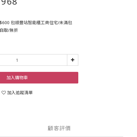
968
🚚$600 包順豐站智能櫃工商住宅/未滿包
自取/無折
加入購物車
加入追蹤清單
顧客評價