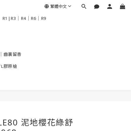
繁體中文
R1|R3｜R4｜R6｜R9
｜齒裏留香
TL膠原槍
ULE80 泥地櫻花綠舒