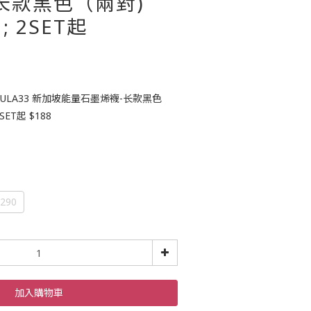
长款黑色（兩對)
 ; 2SET起
KULA33 新加坡能量石墨烯襪-长款黑色
2SET起 $188
-290
加入購物車