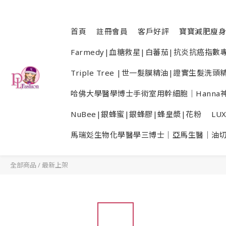
首頁
註冊會員
客戶好評
寶寶減肥廋身
Farmedy|血糖救星|白蕃茄|抗炎抗癌指
Triple Tree |世一髮膜精油|證實生髮
哈佛大學醫學博士手術室用幹細胞｜Hanna神
NuBee|銀蜂蜜|銀蜂膠|蜂皇漿|花粉
LU
馬瑞彣生物化學醫學三博士｜亞馬生醫｜油
全部商品
/
最新上架