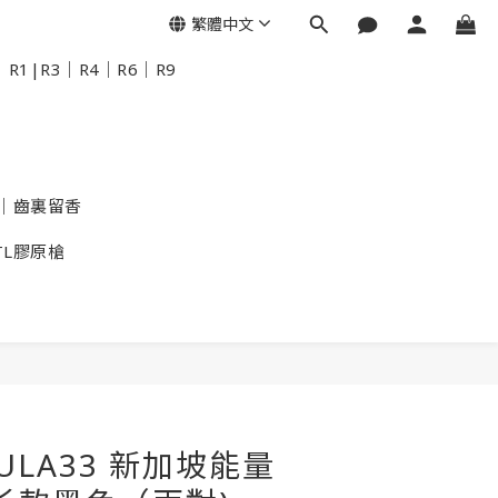
繁體中文
R1|R3｜R4｜R6｜R9
｜齒裏留香
TL膠原槍
KULA33 新加坡能量