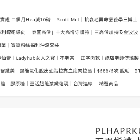
實證 二個月Hea減10磅
Scott Mct｜抗衰老壽命營養學三博士｜
數專利鏢靶導向
泰國高僧| 十大高憎守護符｜三高僧加持吸金波波
洗頭精華｜寶寶粉絲福利沖涼套裝
仙膏｜Ladyhub女人之寶｜不老茶
正字肉乾｜總店老師傅燒製
X醫纖美｜熱能氣化脫疣油脂粒靠血痣肉粒墨｜$688/6次 脫毛｜B
切糖｜膠原糖｜靈活超能激纖粒現｜台灣連線
精選商品
PLHAPR