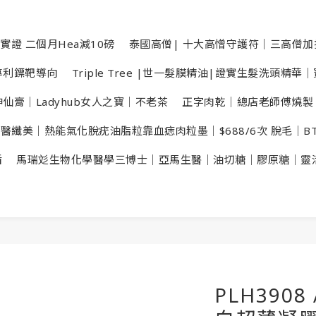
實證 二個月Hea減10磅
泰國高僧| 十大高憎守護符｜三高僧
數專利鏢靶導向
Triple Tree |世一髮膜精油|證實生髮洗頭精
仙膏｜Ladyhub女人之寶｜不老茶
正字肉乾｜總店老師傅燒製
X醫纖美｜熱能氣化脫疣油脂粒靠血痣肉粒墨｜$688/6次 脫毛｜B
盾
馬瑞彣生物化學醫學三博士｜亞馬生醫｜油切糖｜膠原糖｜靈
PLH3908