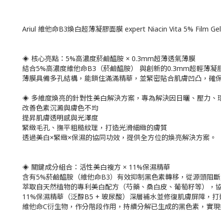
Ariul 維他命B3煥白超薄凝膠面膜 expert Niacin Vita 5% Film Gel
◈ 核心亮點：5%高濃度菸鹼醯胺 × 0.3mm超薄透氣薄膜
結合5%高濃度維他命B3（菸鹼醯胺） 與創新的0.3mm超輕薄
薄膜具備多孔結構，能鎖住滿滿精華，並緊密貼合肌膚凹凸，確
◈ 多維度煥亮的針對性美白解決方案，專為解決因日曬、壓力、
改善色素沉澱與膚色不均
提昇肌膚透明感與光澤度
緊緻毛孔、撫平粗糙紋理，打造光滑細緻的膚質
透過美白×緊緻×保濕的協同功效，提供全方位的煥亮解決方案。
◈ 關鍵成分組合：活性美白複方 × 11%保濕精華
含有5%菸鹼醯胺（維他命B3）有效抑制黑色素轉移，從源頭阻
萃取自天然植物的專利美白配方（芍藥、桑白皮、葡萄籽等），
11%保濕精華（泛醇B5 + 玻尿酸）深層補水並修復肌膚屏障，
維他命C衍生物，作分階段作用，持續分解已生成的黑色素，實現