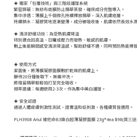
◈ 獨家「包覆技術」與三階段護理系統
緊密屏蔽：無紡布底膜防止精華蒸發，確保成分完整導入。
集中滲透：薄膜上千個微孔持續釋放精華，深入肌膚底層。
持續鎖水：凝膠質地逐漸變薄，成分被吸收後，肌膚依然長效水
◈ 清涼舒緩功效：為受熱肌膚降溫
特別適合因高溫、日曬或壓力而發熱、敏感的肌膚。
敷上後能瞬間感受清涼降溫感，幫助舒緩不適，同時預防熱能導
◈ 使用方式
潔面後，將薄膜凝膠面膜敷於乾燥的肌膚上。
靜待20分鐘後取下，無需沖洗。
將殘留精華輕輕拍打至完全吸收。
頻率建議：每週使用2-3次，作為集中美白護理。
◈ 安全認證
通過人體皮膚刺激性測試，證實溫和低刺激，各種膚質皆適用。
PLH3908 Ariul 維他命B3煥白超薄凝膠面膜 23g*4ea $98(買三送