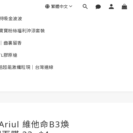
繁體中文
加持吸金波波
華｜寶寶粉絲福利沖涼套裝
｜齒裏留香
TL膠原槍
活超能激纖粒現｜台灣連線
 Ariul 維他命B3煥