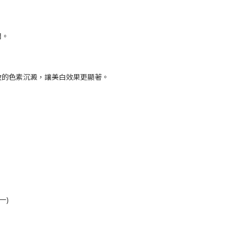
潤。
致的色素沉澱，讓美白效果更顯著。
一)