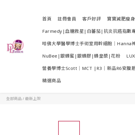
首頁
註冊會員
客戶好評
寶寶減肥廋身
Farmedy|血糖救星|白蕃茄|抗炎抗癌指
哈佛大學醫學博士手術室用幹細胞｜Hanna神
NuBee|銀蜂蜜|銀蜂膠|蜂皇漿|花粉
LU
營養學博士Scott｜MCT |R3｜新品R6安腹
精選商品
全部商品
/
最新上架