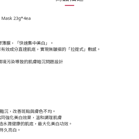
 Mask 23g*4ea
凝膠薄膜，「快速集中美白」。
保有效成分直達肌底，實現無皺褶的「拉提式」敷感。
環境污染導致的肌膚暗沉問題設計
斷黯沉，改善斑點與膚色不均。
協同強化美白效果，溫和調理肌膚
打造水潤健康的肌底，最大化美白功效。
持久亮白。