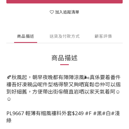
加入追蹤清單
商品描述
送貨及付款方式
顧客評價
商品描述
🍂秋風起，朝早夜晚都有陣陣涼風🌬真係要着番件
褸吾好凍親🥶呢件型格得黎又夠哂寬鬆😍仲可以摺
到好細舊，方便帶出街🤪簡直岩哂以家天氣着阿☺️
☺️
PL9667 輕薄有帽風褸料外套$249 #F #黑#白#淺
綠