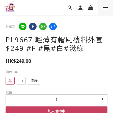
分享到
PL9667 輕薄有帽風褸料外套
$249 #F #黑#白#淺綠
HK$249.00
顏色
: 黑
黑
白
淺綠
數量
加入購物車