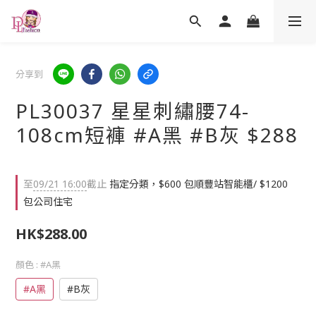
分享到
PL30037 星星刺繡腰74-
108cm短褲 #A黑 #B灰 $288
至
09/21 16:00
截止
指定分類，$600 包順豐站智能櫃/ $1200
包公司住宅
HK$288.00
顏色
: #A黑
#A黑
#B灰