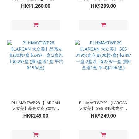
_NASA認證ONE SIZE淺藍
胜肽更升級的雙胍胜肽(30
HK$1,260.00
HK$299.00
$1260/件
粒/盒) $299/一盒;3盒
$750(平均$250/盒);5盒
$1025(平均$170/盒)(買5送
一)
PLHMAYTWP28 【LARGAN
PLHMAYTWP29 【LARGAN
大立美】晶亮立克(30粒/盒
大立美】 SES-319水光立克
$249/一盒;2盒以上$229/盒
(30粒/盒) $249/一盒;2盒以
HK$249.00
HK$249.00
(買6盒送1盒 平均$196/盒)
上$229/一盒 (買6盒送1盒 平
均$196/盒)