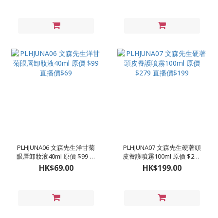
PLHJUNA06 文森先生洋甘菊
PLHJUNA07 文森先生硬著頭
眼唇卸妝液40ml 原價 $99 直
皮養護噴霧100ml 原價 $279
播價$69
直播價$199
HK$69.00
HK$199.00