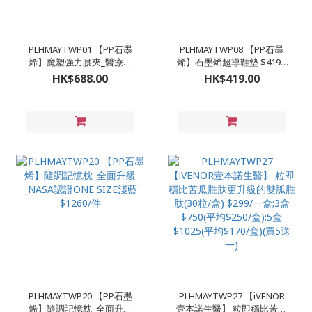
PLHMAYTWP01 【PP石墨
PLHMAYTWP08 【PP石墨
烯】魔塑強力腰夾_醫療級
烯】石墨烯超導鞋墊 $419 /
$688/件;2件以上$580/1件
對;2對以上$368/對;3對以上
HK$688.00
HK$419.00
#A.M-L(22-34吋) #B.XL-
336/對 #A男(24.5-30CM) #B
2XL(35-44吋)
女(20.5-26.5CM)
PLHMAYTWP20 【PP石墨
PLHMAYTWP27 【iVENOR
烯】隨調記憶枕_全面升級
壹本諾生醫】 粒即穩比苦瓜