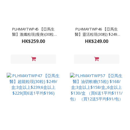
PLHMAYTWP45 【亞馬生
PLHMAYTWP46 【亞馬生
醫】激孅粒現(瘦身)(30粒)
醫】靈活粒現(30粒) $249/
$259/盒;3盒以上$249 (買5
盒;3盒以上$239;6盒以上
HK$259.00
HK$249.00
送1平均$207)
$229(買6送1平均$196)