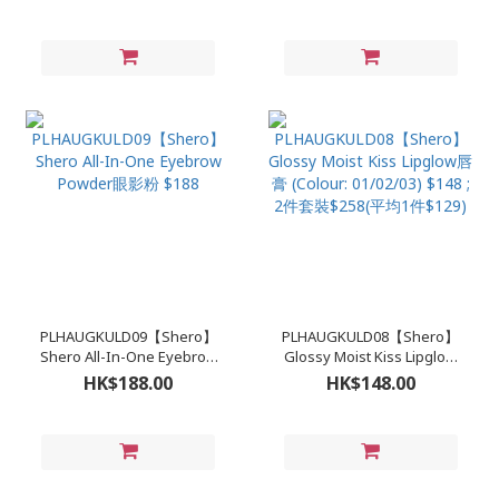
01/ Brown 02) $198【買一
(Color: 01 Light Brown/02
送一】
Dark Brown) $168
PLHAUGKULD09【Shero】
PLHAUGKULD08【Shero】
Shero All-In-One Eyebrow
Glossy Moist Kiss Lipglow
Powder眼影粉 $188
唇膏 (Colour: 01/02/03)
HK$188.00
HK$148.00
$148 ; 2件套裝$258(平均1件
$129)