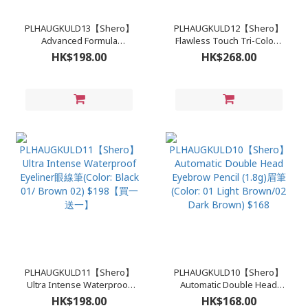
PLHAUGKULD13【Shero】
PLHAUGKULD12【Shero】
Advanced Formula
Flawless Touch Tri-Colour
Waterproof Mascara睫毛液
Concealer7.5g遮暇膏 $268
HK$198.00
HK$268.00
$198
PLHAUGKULD11【Shero】
PLHAUGKULD10【Shero】
Ultra Intense Waterproof
Automatic Double Head
Eyeliner眼線筆(Color: Black
Eyebrow Pencil (1.8g)眉筆
HK$198.00
HK$168.00