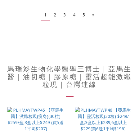
1
2
3
4
5
»
馬瑞彣生物化學醫學三博士｜亞馬生
醫｜油切糖｜膠原糖｜靈活超能激纖
粒現｜台灣連線