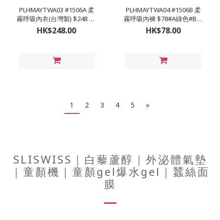
PLHMAYTWA03 #1506A 柔
PLHMAYTWA04 #1506B 柔
霧呼吸內衣(台灣製) $248 #A
霧呼吸內褲 $78#A綠色#B藍
綠色#B藍色#C芋頭#D膚色
色#C芋頭#D膚色 #M (22-28
HK$248.00
HK$78.00
#32-46 D-H罩杯
吋) #L (24-30吋) #XL (26-32
吋) #2XL (28-34吋)
1
2
3
4
5
»
SLISWISS｜白藜蘆醇｜外泌體氣墊
｜童顏機｜童顏gel爆水gel｜蠶絲面
膜