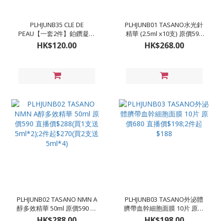
PLHJUNB35 CLE DE
PLHJUNB01 TASANO水光針
PEAU【一套2件】鉑鑽凝亮
精華 (2.5ml x10支) 原價590
柔膚水 30ml(新舊版本隨機
直播價$268;2件起$250(買3
HK$120.00
HK$268.00
出貨) (包裝有中文字) 原價
送一)
950/170ml 直播價$120
PLHJUNB02 TASANO NMN A
PLHJUNB03 TASANO外泌體
醇多效精華 50ml 原價590 直
臍帶血幹細胞面膜 10片 原價
播價$288(買1支送5ml*2);2
680 直播價$198;2件起$188
HK$288.00
HK$198.00