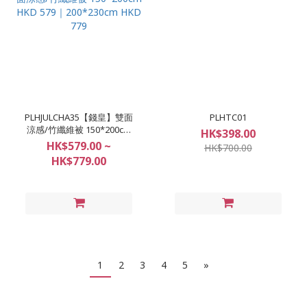
PLHJULCHA35【錢皇】雙面
PLHTC01
涼感/竹纖維被 150*200cm
HK$398.00
HKD 579｜200*230cm HKD
HK$579.00 ~
HK$700.00
779
HK$779.00
1
2
3
4
5
»