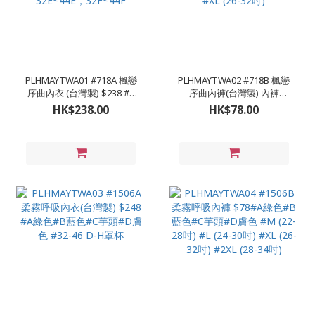
PLHMAYTWA01 #718A 楓戀
PLHMAYTWA02 #718B 楓戀
序曲內衣 (台灣製) $238 #A
序曲內褲(台灣製) 內褲
楓葉紅色 #B粉色 #
$78#A楓葉紅色 #B粉色
HK$238.00
HK$78.00
32C~42C，32D~42D，
#M(22-28吋) #L (24-30吋)
32E~44E，32F~44F
#XL (26-32吋)