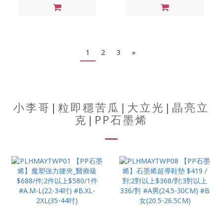
1
2
3
»
小李哥|粒即穩苦瓜|大立光|晶亮立
克|PP石墨烯