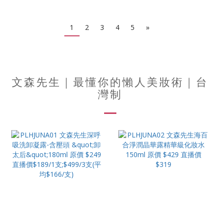
1
2
3
4
5
»
文森先生｜最懂你的懶人美妝術｜台
灣制