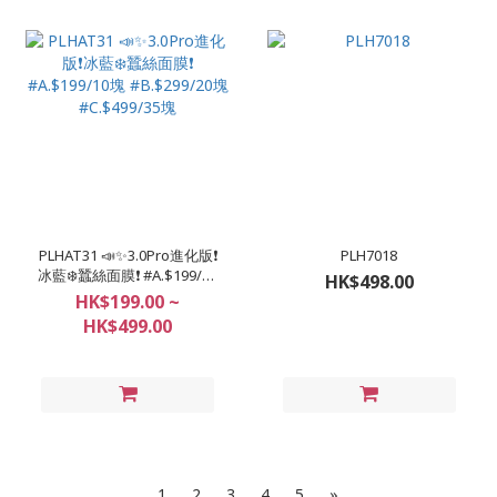
PLHAT31 📣✨3.0Pro進化版❗️
PLH7018
冰藍❄️蠶絲面膜❗ #A.$199/10
HK$498.00
塊 #B.$299/20塊
HK$199.00 ~
#C.$499/35塊
HK$499.00
1
2
3
4
5
»