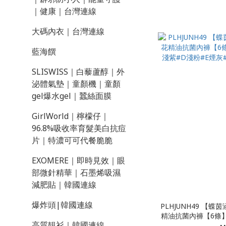
130-145
｜健康｜台灣連線
大碼內衣｜台灣連線
藍海饌
SLISWISS｜白藜蘆醇｜外
泌體氣墊｜童顏機｜童顏
gel爆水gel｜蠶絲面膜
GirlWorld｜檸檬仔｜
96.8%吸收率育髮美白抗痘
片｜特濃可可代餐脆脆
EXOMERE｜即時見效｜眼
部微針精華｜石墨烯吸濕
減肥貼｜韓國連線
爆炸頭|韓國連線
PLHJUNH49 【
精油抗菌內褲【6條】$
高質靚衫｜韓國連線
紫#D淺粉#E煙灰#F藍色