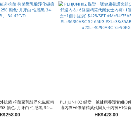
紅外抗菌 抑菌聚乳酸淨化磁療精
PLHJUNH02 蝶變一號健康養護套組(
牙白 性感黑 34-
適內衣+6條蘭精莫代爾女士內褲+1個
B、 34-42C/D
+1個手提袋) $428/SET #M=34/75ABC
K$258.00
HK$428.00
#L=36/80ABC 52-65KG #XL=38/85A
#2XL=40/90ABC 75-90KG