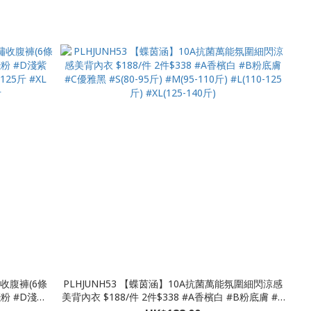
XL 190-210
130斤） #XL（130-150斤） #2XL（150-180斤）
繡收腹褲(6條
PLHJUNH53 【蝶茵涵】10A抗菌萬能氛圍細閃涼感
美背內衣 $188/件 2件$338 #A香檳白 #B粉底膚 #C
125斤 #XL
優雅黑 #S(80-95斤) #M(95-110斤) #L(110-125斤)