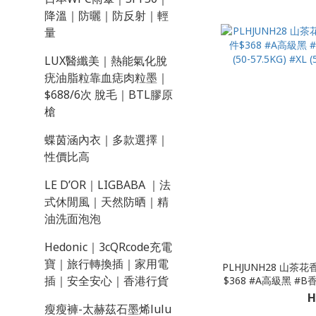
降溫｜防曬｜防反射｜輕
量
LUX醫纖美｜熱能氣化脫
疣油脂粒靠血痣肉粒墨｜
$688/6次 脫毛｜BTL膠原
槍
蝶茵涵內衣｜多款選擇｜
性價比高
LE D’OR｜LIGBABA ｜法
式休閒風｜天然防晒｜精
油洗面泡泡
Hedonic｜3cQRcode充電
寶｜旅行轉換插｜家用電
PLHJUNH28 山茶花香氛養護提拉內衣 $138/件 三件
插｜安全安心｜香港行貨
$368 #A高級黑 #B香檳色
57.5KG) #XL (57
H
瘦瘦褲-太赫茲石墨烯lulu