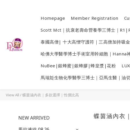
Homepage
Member Registration
Cu
Scott Mct｜抗衰老壽命營養學三博士｜R1|R
泰國高僧| 十大高憎守護符｜三高僧加持吸
哈佛大學醫學博士手術室用幹細胞｜Hanna神
NuBee|銀蜂蜜|銀蜂膠|蜂皇漿|花粉
LU
馬瑞彣生物化學醫學三博士｜亞馬生醫｜油
View All
/
蝶茵涵內衣｜多款選擇｜性價比高
蝶茵涵內衣
NEW ARRIVED
馬拉連線 08.26