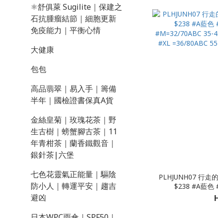
⚛️舒俱萊 Sugilite｜保建之
石抗腫瘤結節｜細胞更新
免疫能力｜平衡心情
大健康
包包
高品翡翠｜易入手｜籌備
半年｜國檢證書保真A貨
金絲皇菊｜玫瑰花茶｜野
生古樹｜螃蟹腳古茶｜11
年青柑茶｜蘭香鐵觀音｜
銀針茶|六堡
七色花靈氣正能量｜驅陰
PLHJUNH07 行走的
防小人｜轉運平安｜趨吉
$238 #A藍色
#M=32/70ABC 35-4
避凶
#XL =36/80ABC 55
日本WPC雨傘｜SPF50｜