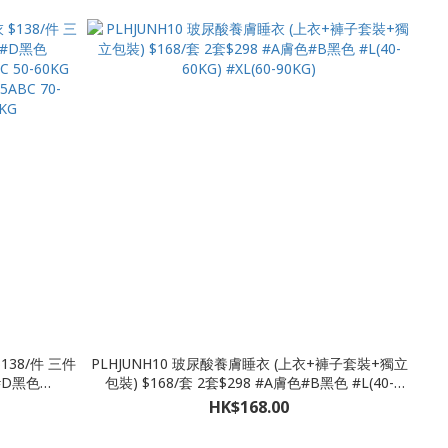
138/件 三件
PLHJUNH10 玻尿酸養膚睡衣 (上衣+褲子套裝+獨立
#D黑色
包裝) $168/套 2套$298 #A膚色#B黑色 #L(40-
C 50-60KG
60KG) #XL(60-90KG)
HK$168.00
5ABC 70-
0KG