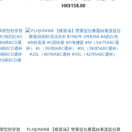
2XL(75-
#E粉底液#F黑色 #M 34/75碼BCD通杯 #L 36/80碼
HK$158.00
BCD通杯 #XL 38/85碼BCD通杯 #2XL 40/90碼BCD
通杯 #3XL 42/95碼BCD通杯 #4XL 44/100碼BCD通
杯 #5XL 46/105碼BCD通杯
大碼塑型秒穿脫
PLHJUNH68 【蝶茵涵】雙重提拉桑蠶絲養護提拉聚