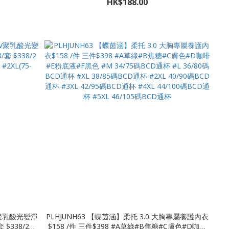
HK$188.00
斤
#XL(125-140斤)
V聚乳酸光變淨
PLHJUNH63 【蝶茵涵】柔托 3.0 大胸專屬養護內衣
2套
$158 /件 三件$398 #A草綠#B焦糖#C膚色#D咖啡