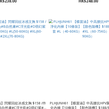
K$238.00
HK$248.00
80KG)
125-145斤 #2XL 145-165
茵涵】閃耀回紋冰感文胸 $158 /件
PLHJUNH61 【蝶茵涵】中高腰抗HP
色#B自然膚#C浮光藍#D萌幻紫#E
化內褲【10條裝】【顏色隨機】$188/套 $338/