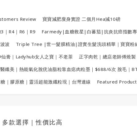
stomers Review
寶寶減肥廋身實證 二個月Hea減10磅
3｜R4｜R6｜R9
Farmedy|血糖救星|白蕃茄|抗炎抗癌指數
金波波
Triple Tree |世一髮膜精油|證實生髮洗頭精華｜寶寶
仙膏｜Ladyhub女人之寶｜不老茶
正字肉乾｜總店老師傅燒製
X醫纖美｜熱能氣化脫疣油脂粒靠血痣肉粒墨｜$688/6次 脫毛｜B
切糖｜膠原糖｜靈活超能激纖粒現｜台灣連線
Featured Product
｜多款選擇｜性價比高