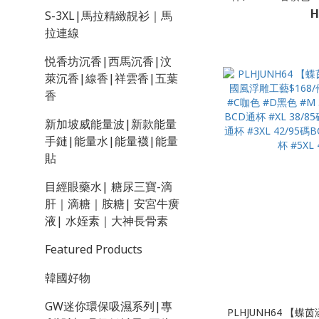
夢境黑 #M(40-50KG) 
H
S-3XL|馬拉精緻靚衫｜馬
#2
拉連線
悦香坊沉香|西馬沉香|汶
萊沉香|線香|祥雲香|五葉
香
新加坡威能量波|新款能量
手鏈|能量水|能量襪|能量
貼
目經眼藥水| 糖尿三寶-滴
肝｜滴糖｜胺糖| 安宮牛癀
液| 水姪素｜大神長骨素
Featured Products
韓國好物
GW迷你環保吸濕系列|專
PLHJUNH64 【