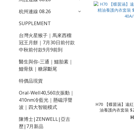
杭州連線 08.26
SUPPLEMENT
台灣火星猴子｜馬來西榴
冠王月餅｜7月30日前付款
中秋前付款9月9前到
醫生與你-三通｜鱷胎素｜
鱷骨肽｜糖尿斷尾
特價品現貨
Oral-Well40,560次振動｜
410nm冷藍光｜懸磁浮聲
H70 【蝶茵涵】遠
波｜四大智能模式
油養護內衣套裝 $258 顏色: 月
40A/
H
陳博士|ZENWELL|亞古
歷|7月新品