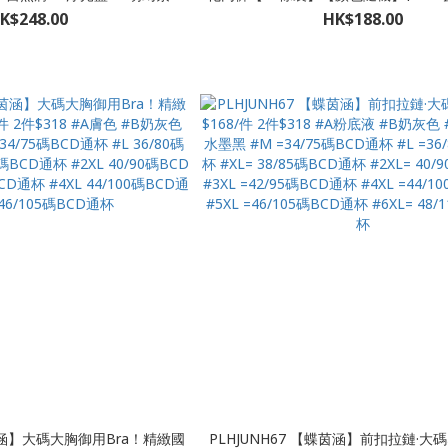
#L(50-60KG) #XL(60-70KG)
#L（40-60KG） #XL（60-75KG） #
K$248.00
HK$188.00
XL(70-80KG)
90KG）
蝶茵涵】大碼大胸御用Bra！精緻國
PLHJUNH67 【蝶茵涵】前扣拉鏈·