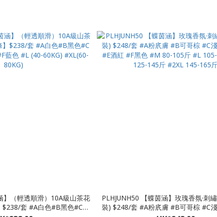
斤 #3XL 145-160斤
斤 #3XL 160-175斤 #4XL 175-190斤 #5
斤
蝶茵涵】（輕透順滑）10A級山茶花
PLHJUNH50 【蝶茵涵】玫瑰香氛·刺
238/套 #A白色#B黑色#C淺
裝) $248/套 #A粉㡳膚 #B可哥棕 #C淺粉 #D淺紫
 #L (40-60KG) #XL(60-
#E酒紅 #F黑色 #M 80-105斤 #L 105-