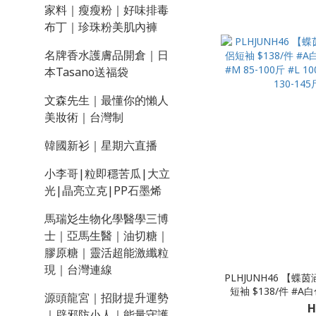
家料｜瘦瘦粉｜好味排毒
布丁｜珍珠粉美肌內褲
名牌香水護膚品開倉｜日
本Tasano送福袋
文森先生｜最懂你的懶人
美妝術｜台灣制
韓國新衫｜星期六直播
小李哥|粒即穩苦瓜|大立
光|晶亮立克|PP石墨烯
馬瑞彣生物化學醫學三博
士｜亞馬生醫｜油切糖｜
膠原糖｜靈活超能激纖粒
現｜台灣連線
PLHJUNH46 【
短袖 $138/件 #A
源頭龍宮｜招財提升運勢
#M 85-100斤 #L 10
H
｜辟邪防小人｜能量守護