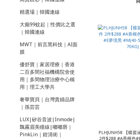
H
精選場｜韓國連線
大癲99蚊起｜性價比之選
｜韓國連線
MWT｜前言黑科技｜AI面
膜
優舒寶｜家居理療｜香港
二百多間社福機構院舍使
用｜多間物理治療中心稱
用｜理工大學共
奢華寶貝｜台灣貴婦品牌
｜孫芸芸
LUX|矽谷音波|Inmode|
飄霧眉美瞳線|嘟嘟唇｜
PLHJUNH58 【蝶
PinkLin｜鉗清術｜
2件$288 #A香檳