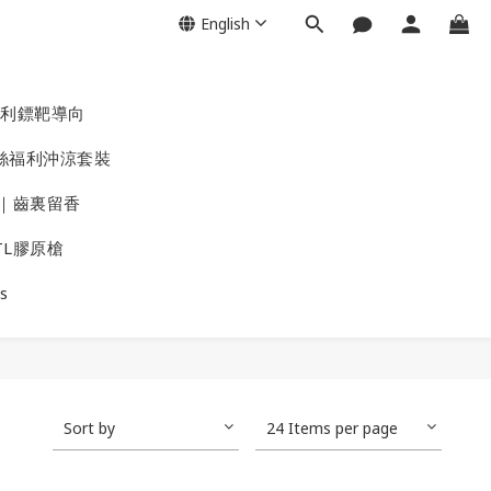
English
專利鏢靶導向
粉絲福利沖涼套裝
｜齒裏留香
TL膠原槍
s
Sort by
24 Items per page