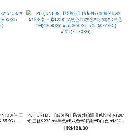
$138/件 三
PLHJUNH38 【蝶茵涵】防紫外線潤膚芭比褲 $128/
-55KG）
條 三條$238 #A黑色#B灰色#C奶咖#D白色 #M(40-
KG）
50KG) #L(50-60KG) #XL(60-70KG) #2XL(70-80KG)
HK$128.00