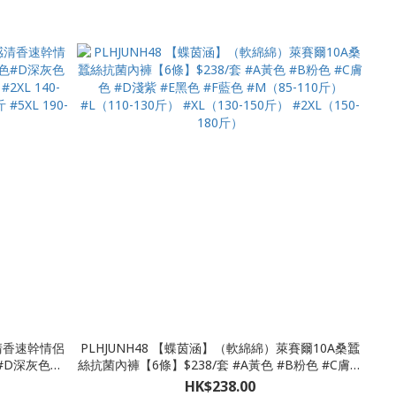
感清香速幹情侶
PLHJUNH48 【蝶茵涵】（軟綿綿）萊賽爾10A桑蠶
#D深灰色#E
絲抗菌內褲【6條】$238/套 #A黃色 #B粉色 #C膚色
XL 140-160
#D淺紫 #E黑色 #F藍色 #M（85-110斤） #L（110-
HK$238.00