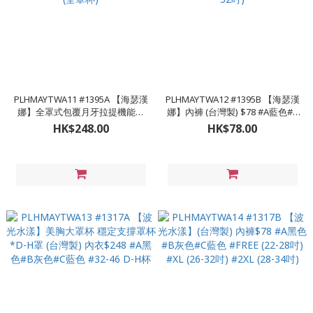
PLHMAYTWA11 #1395A 【海瑟漢
PLHMAYTWA12 #1395B 【海瑟漢
娜】全罩式包覆月牙拉提機能內
娜】內褲 (台灣製) $78 #A藍色#B
衣 (台灣製) $248 #A藍色#B綠色
綠色#C黑色#D膚色 #: M (24-28
HK$248.00
HK$78.00
#C黑色#D膚色 #32-46C-G杯 (全
吋) #L (26-30吋) #XL (28-32吋)
罩杯)