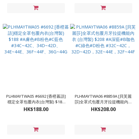
PLHMAYTWA05 #6692 [香橙暮語]
PLHMAYTWA06 #8859A [貝芙麗
穩定全罩包覆內衣(台灣製) $188
莎]全罩式包覆月牙拉提機能內衣
#A膚色#B粉色#C藍色
(台灣製) $208 #A深藍#B咖色#C
HK$188.00
HK$208.00
#34C~42C、34D~42D、
綠色#D粉色 #32C~42C，
34E~44E、36F~44F、36G~44G
32D~42D，32E~44E，32F~44F