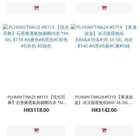
#XL 下胸圍36-38 （適穿罩杯DE）
#XXL 下胸圍38-40（適穿罩杯
DEF） #XXXL 下胸圍40-42 （適穿
罩杯EF）
PLHMAYTWA23 #8113 【琉光羽
PLHMAYTWA24 #5719 【果凍波
舞】石墨烯透氣無鋼圈內衣 *M-
波】冰涼循環無痕BRA'' M-3XL 內
3XL $118 #A膚色#B黑色#C粉色
衣$142 #A黑#B紫#C膚#D綠
HK$118.00
HK$142.00
#D灰色 #E綠色