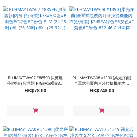
PLHMAYTWA07 #8859B 貝芙麗
PLHMAYTWA08 #1390 [柔光序曲]
莎]內褲 (台灣製)$78#A深藍#B咖
全罩式包覆內月牙拉提機能內衣
色#C綠色#D粉色 #: M (24-28吋)
(台灣製) $248#A綠色#B灰色#C紫
HK$78.00
HK$248.00
#L (26-30吋) #XL (28-32吋)
色#D米色 #32-46 C-H罩杯