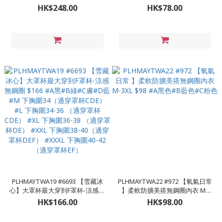
列 *D-H罩 (台灣製) 內衣$248 #A
灰#D淺灰 # L (23-28吋) #XL (26-
HK$248.00
HK$78.00
深藍#B米色#C深灰#D淺灰 #32-
32吋) #XXL (28-34吋)
46 D-H杯
PLHMAYTWA19 #6693 【雪藏冰
PLHMAYTWA22 #972 【氧氣日常
心】大罩杯最大穿到F罩杯-涼感無
】柔軟防擴美搭無鋼圈內衣 M-
鋼圈 $166 #A黑#B綠#C膚#D藍
3XL $98 #A黑色#B藍色#C粉色
HK$166.00
HK$98.00
#M 下胸圍34（適穿罩杯CDE） #L
下胸圍34-36 （適穿罩杯CDE）