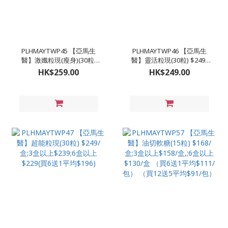
PLHMAYTWP45 【亞馬生
PLHMAYTWP46 【亞馬生
醫】激孅粒現(瘦身)(30粒)
醫】靈活粒現(30粒) $249/
$259/盒;3盒以上$249 (買5
盒;3盒以上$239;6盒以上
HK$259.00
HK$249.00
送1平均$207)
$229(買6送1平均$196)