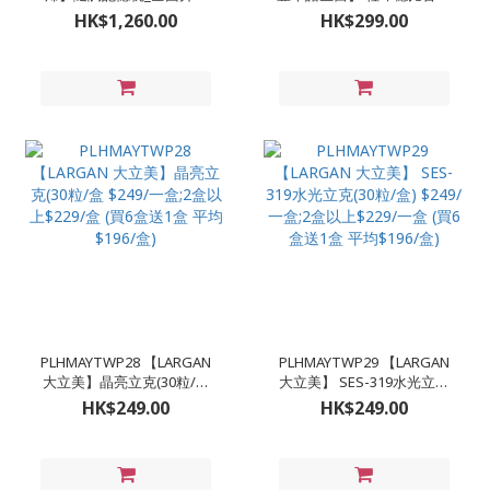
_NASA認證ONE SIZE淺藍
胜肽更升級的雙胍胜肽(30
HK$1,260.00
HK$299.00
$1260/件
粒/盒) $299/一盒;3盒
$750(平均$250/盒);5盒
$1025(平均$170/盒)(買5送
一)
PLHMAYTWP28 【LARGAN
PLHMAYTWP29 【LARGAN
大立美】晶亮立克(30粒/盒
大立美】 SES-319水光立克
$249/一盒;2盒以上$229/盒
(30粒/盒) $249/一盒;2盒以
HK$249.00
HK$249.00
(買6盒送1盒 平均$196/盒)
上$229/一盒 (買6盒送1盒 平
均$196/盒)