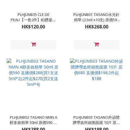
PLHJUNB35 CLE DE
PLHJUNB01 TASANO水光針
PEAU【一套2件】鉑鑽凝亮
精華 (2.5ml x10支) 原價590
柔膚水 30ml(新舊版本隨機
直播價$268;2件起$250(買3
HK$120.00
HK$268.00
出貨) (包裝有中文字) 原價
送一)
950/170ml 直播價$120
PLHJUNB02 TASANO NMN A
PLHJUNB03 TASANO外泌體
醇多效精華 50ml 原價590 直
臍帶血幹細胞面膜 10片 原價
播價$288(買1支送5ml*2);2
680 直播價$198;2件起$188
HK$288.00
HK$198.00