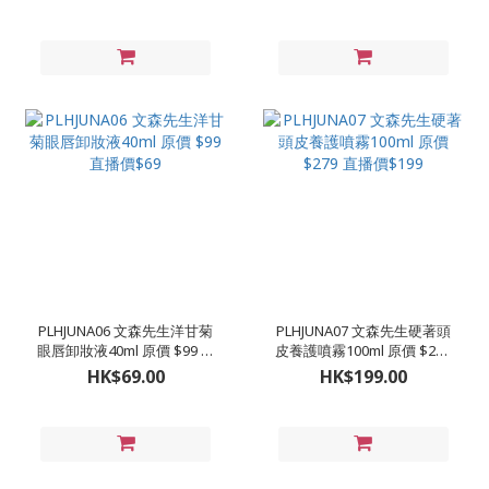
PLHJUNA06 文森先生洋甘菊
PLHJUNA07 文森先生硬著頭
眼唇卸妝液40ml 原價 $99 直
皮養護噴霧100ml 原價 $279
播價$69
直播價$199
HK$69.00
HK$199.00