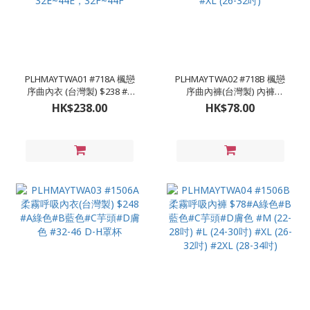
PLHMAYTWA01 #718A 楓戀
PLHMAYTWA02 #718B 楓戀
序曲內衣 (台灣製) $238 #A
序曲內褲(台灣製) 內褲
楓葉紅色 #B粉色 #
$78#A楓葉紅色 #B粉色
HK$238.00
HK$78.00
32C~42C，32D~42D，
#M(22-28吋) #L (24-30吋)
32E~44E，32F~44F
#XL (26-32吋)