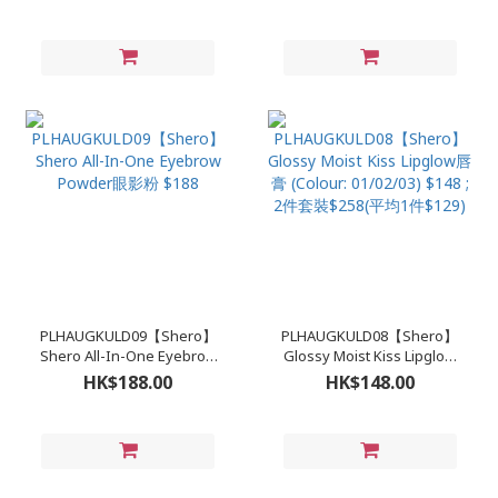
01/ Brown 02) $198【買一
(Color: 01 Light Brown/02
送一】
Dark Brown) $168
PLHAUGKULD09【Shero】
PLHAUGKULD08【Shero】
Shero All-In-One Eyebrow
Glossy Moist Kiss Lipglow
Powder眼影粉 $188
唇膏 (Colour: 01/02/03)
HK$188.00
HK$148.00
$148 ; 2件套裝$258(平均1件
$129)