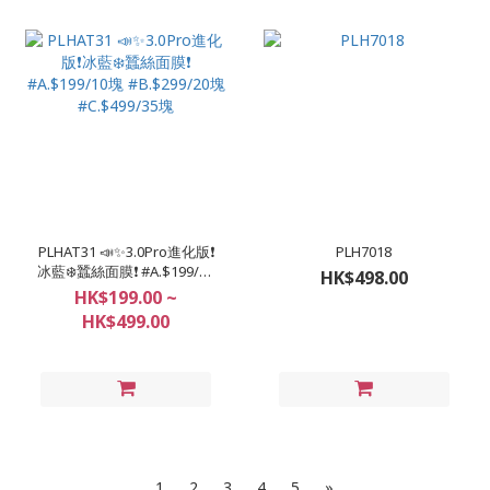
PLHAT31 📣✨3.0Pro進化版❗️
PLH7018
冰藍❄️蠶絲面膜❗ #A.$199/10
HK$498.00
塊 #B.$299/20塊
HK$199.00 ~
#C.$499/35塊
HK$499.00
1
2
3
4
5
»