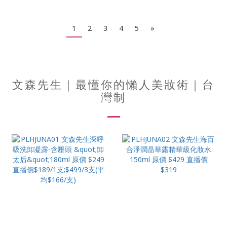
1
2
3
4
5
»
文森先生｜最懂你的懶人美妝術｜台
灣制