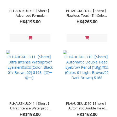
PLHAUGKULD13【Shero】
PLHAUGKULD12【Shero】
Advanced Formula
Flawless Touch Tri-Colour
Waterproof Mascara睫毛液
Concealer7.5g遮暇膏 $268
HK$198.00
HK$268.00
$198
PLHAUGKULD11【Shero】
PLHAUGKULD10【Shero】
Ultra Intense Waterproof
Automatic Double Head
Eyeliner眼線筆(Color: Black
Eyebrow Pencil (1.8g)眉筆
HK$198.00
HK$168.00