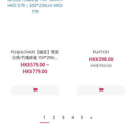
PLHJULCHA35【錢皇】雙面
PLHTC01
涼感/竹纖維被 150*200cm
HK$398.00
HKD 579｜200*230cm HKD
HK$579.00 ~
HK$700.00
779
HK$779.00
1
2
3
4
5
»