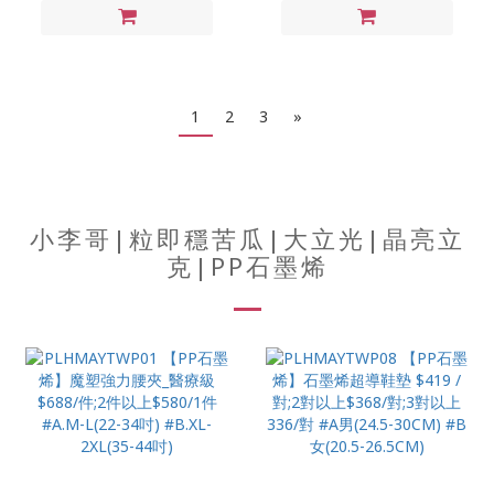
1
2
3
»
小李哥|粒即穩苦瓜|大立光|晶亮立
克|PP石墨烯