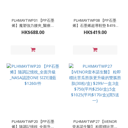
PLHMAYTWP01 【PP石墨
PLHMAYTWP08 【PP石墨
烯】魔塑強力腰夾_醫療級
烯】石墨烯超導鞋墊 $419 /
$688/件;2件以上$580/1件
對;2對以上$368/對;3對以上
HK$688.00
HK$419.00
#A.M-L(22-34吋) #B.XL-
336/對 #A男(24.5-30CM) #B
2XL(35-44吋)
女(20.5-26.5CM)
PLHMAYTWP20 【PP石墨
PLHMAYTWP27 【iVENOR
烯】隨調記憶枕_全面升級
壹本諾生醫】 粒即穩比苦瓜