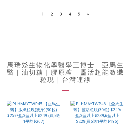
1
2
3
4
5
»
馬瑞彣生物化學醫學三博士｜亞馬生
醫｜油切糖｜膠原糖｜靈活超能激纖
粒現｜台灣連線